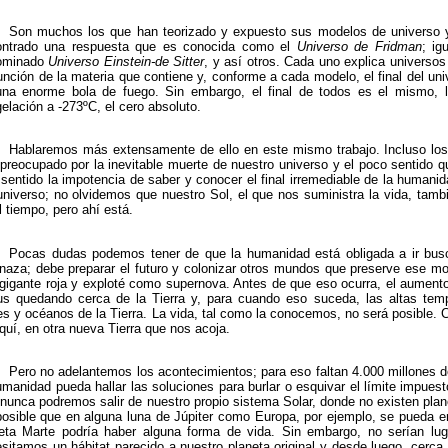
Son muchos los que han teorizado y expuesto sus modelos de universo y,
ontrado una respuesta que es conocida como el
Universo de Fridman
; ig
ominado
Universo Einstein-de Sitter
, y así otros. Cada uno explica universos
unción de la materia que contiene y, conforme a cada modelo, el final del uni
na enorme bola de fuego. Sin embargo, el final de todos es el mismo, 
elación a -273ºC, el cero absoluto.
Hablaremos más extensamente de ello en este mismo trabajo. Incluso los 
preocupado por la inevitable muerte de nuestro universo y el poco sentido q
sentido la impotencia de saber y conocer el final irremediable de la humanida
universo; no olvidemos que nuestro Sol, el que nos suministra la vida, tambi
l tiempo, pero ahí está.
Pocas dudas podemos tener de que la humanidad está obligada a ir bus
aza; debe preparar el futuro y colonizar otros mundos que preserve ese mo
gigante roja y exploté como supernova. Antes de que eso ocurra, el aumento 
s quedando cerca de la Tierra y, para cuando eso suceda, las altas tem
s y océanos de la Tierra. La vida, tal como la conocemos, no será posible.
quí, en otra nueva Tierra que nos acoja.
Pero no adelantemos los acontecimientos; para eso faltan 4.000 millones 
umanidad pueda hallar las soluciones para burlar o esquivar el límite impuest
 nunca podremos salir de nuestro propio sistema Solar, donde no existen plane
osible que en alguna luna de Júpiter como Europa, por ejemplo, se pueda en
eta Marte podría haber alguna forma de vida. Sin embargo, no serían lu
sitamos un hábitat parecido a nuestro planeta original y desde luego, cerca