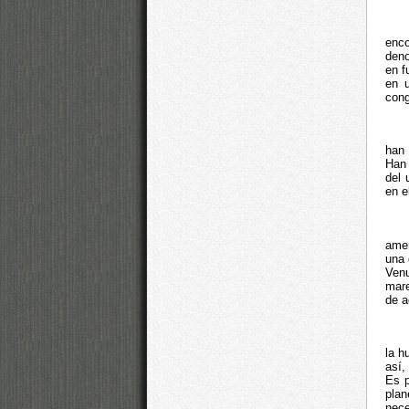
enc
den
en f
en u
cong
han 
Han 
del 
en e
amen
una 
Venu
mare
de a
la h
así,
Es p
plan
nece