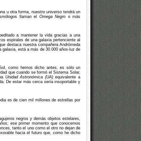
una u otra forma, nuestro universo tendrá un
smólogos llaman el
Omega Negro
o más
upeditado a mantener la vida gracias a una
azos espirales de una galaxia pertenciente al
a que destaca nuestra compañera Andrómeda
ra galaxia, está a más de 30.000 años-luz de
o Sol, como hemos dicho antes, es sólo un
erdad que cuando se formó el Sistema Solar,
una
Unidad Astronómica (UA)
equivalente a
ida. De estar más cerca sería insoportable y
dia es de cien mil millones de estrellas por
agujeros negros y demás objetos estelares,
 años; ese primer momento que conocemos
nces, tanto el uno como el otro no dejan de
exorable hacia el futuro que, como he dicho