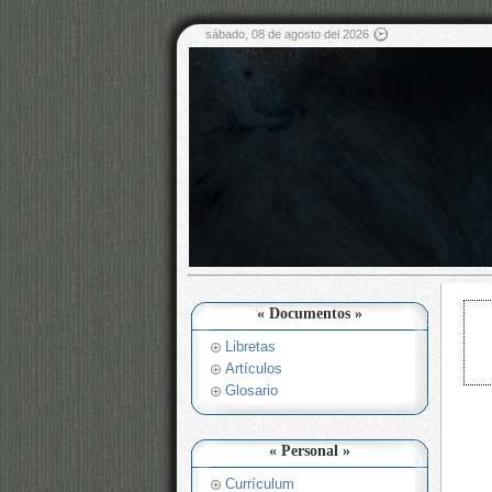
sábado, 08 de agosto del 2026
« Documentos »
Libretas
Artículos
Glosario
« Personal »
Currículum