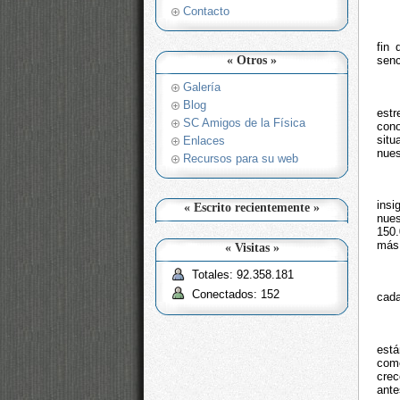
Contacto
fin
senc
« Otros »
Galería
Blog
estr
SC Amigos de la Física
con
situ
Enlaces
nues
Recursos para su web
insi
« Escrito recientemente »
nues
150.
más 
« Visitas »
Totales: 92.358.181
Conectados: 152
cada
est
como
crec
ante