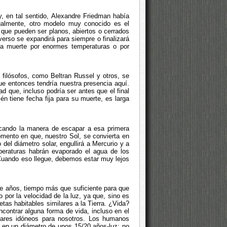
 en tal sentido, Alexandre Friedman había
ualmente, otro modelo muy conocido es el
 que pueden ser planos, abiertos o cerrados
verso se expandirá para siempre o finalizará
la muerte por enormes temperaturas o por
filósofos, como Beltran Russel y otros, se
ue entonces tendría nuestra presencia aquí.
d que, incluso podría ser antes que el final
én tiene fecha fija para su muerte, es larga
cando la manera de escapar a esa primera
mento en que, nuestro Sol, se convierta en
del diámetro solar, engullirá a Mercurio y a
peraturas habrán evaporado el agua de los
 Cuando eso llegue, debemos estar muy lejos
de años, tiempo más que suficiente para que
o por la velocidad de la luz, ya que, sino es
tas habitables similares a la Tierra. ¿Vida?
contrar alguna forma de vida, incluso en el
gares idóneos para nosotros. Los humanos
, en un diámetro de unos 15/20 años-luz; no