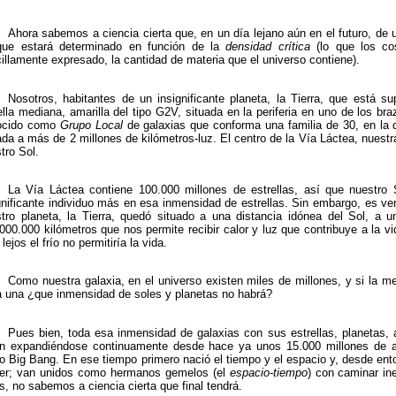
Ahora sabemos a ciencia cierta que, en un día lejano aún en el futuro, de 
 que estará determinado en función de la
densidad crítica
(lo que los co
illamente expresado, la cantidad de materia que el universo contiene).
Nosotros, habitantes de un insignificante planeta, la Tierra, que está s
ella mediana, amarilla del tipo G2V, situada en la periferia en uno de los br
ocido como
Grupo Local
de galaxias que conforma una familia de 30, en l
ada a más de 2 millones de kilómetros-luz. El centro de la Vía Láctea, nuest
tro Sol.
La Vía Láctea contiene 100.000 millones de estrellas, así que nuestr
gnificante individuo más en esa inmensidad de estrellas. Sin embargo, es v
tro planeta, la Tierra, quedó situado a una distancia idónea del Sol, a 
000.000 kilómetros que nos permite recibir calor y luz que contribuye a la v
lejos el frío no permitiría la vida.
Como nuestra galaxia, en el universo existen miles de millones, y si la me
 una ¿que inmensidad de soles y planetas no habrá?
Pues bien, toda esa inmensidad de galaxias con sus estrellas, planetas, 
án expandiéndose continuamente desde hace ya unos 15.000 millones de
 Big Bang. En ese tiempo primero nació el tiempo y el espacio y, desde ento
er; van unidos como hermanos gemelos (el
espacio-tiempo
) con caminar in
s, no sabemos a ciencia cierta que final tendrá.