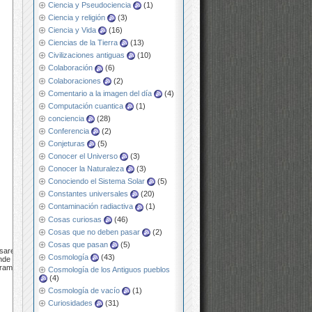
Ciencia y Pseudociencia
(1)
Ciencia y religión
(3)
Ciencia y Vida
(16)
Ciencias de la Tierra
(13)
Civilizaciones antiguas
(10)
Colaboración
(6)
Colaboraciones
(2)
Comentario a la imagen del día
(4)
Computación cuantica
(1)
conciencia
(28)
Conferencia
(2)
Conjeturas
(5)
Conocer el Universo
(3)
Conocer la Naturaleza
(3)
Conociendo el Sistema Solar
(5)
Constantes universales
(20)
Contaminación radiactiva
(1)
Cosas curiosas
(46)
Cosas que no deben pasar
(2)
Cosas que pasan
(5)
sares,
Cosmología
(43)
de se
s ramas
Cosmología de los Antiguos pueblos
(4)
Cosmología de vacío
(1)
Curiosidades
(31)