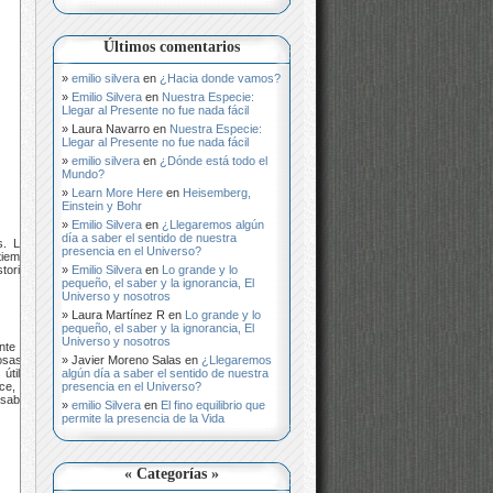
Últimos comentarios
emilio silvera
en
¿Hacia donde vamos?
Emilio Silvera
en
Nuestra Especie:
Llegar al Presente no fue nada fácil
Laura Navarro
en
Nuestra Especie:
Llegar al Presente no fue nada fácil
emilio silvera
en
¿Dónde está todo el
Mundo?
Learn More Here
en
Heisemberg,
Einstein y Bohr
Emilio Silvera
en
¿Llegaremos algún
día a saber el sentido de nuestra
s. Los
presencia en el Universo?
tiempo
Emilio Silvera
en
Lo grande y lo
torias
pequeño, el saber y la ignorancia, El
Universo y nosotros
Laura Martínez R
en
Lo grande y lo
pequeño, el saber y la ignorancia, El
Universo y nosotros
nte de
Javier Moreno Salas
en
¿Llegaremos
osas y
algún día a saber el sentido de nuestra
útiles
presencia en el Universo?
ce, de
 saben
emilio Silvera
en
El fino equilibrio que
permite la presencia de la Vida
« Categorías »