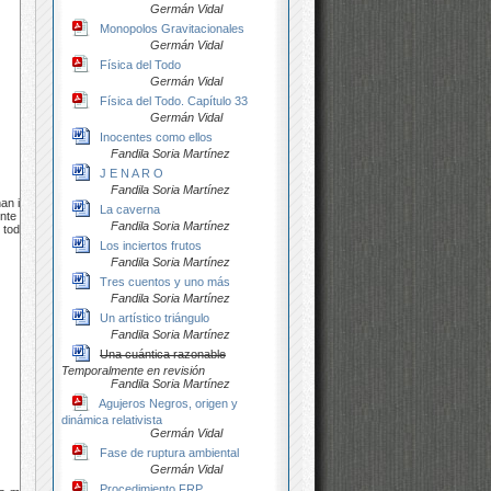
Germán Vidal
Monopolos Gravitacionales
Germán Vidal
Física del Todo
Germán Vidal
Física del Todo. Capítulo 33
Germán Vidal
Inocentes como ellos
Fandila Soria Martínez
J E N A R O
Fandila Soria Martínez
an ido
La caverna
ente es
Fandila Soria Martínez
n todos
Los inciertos frutos
Fandila Soria Martínez
Tres cuentos y uno más
Fandila Soria Martínez
Un artístico triángulo
Fandila Soria Martínez
Una cuántica razonable
Temporalmente en revisión
Fandila Soria Martínez
Agujeros Negros, origen y
dinámica relativista
Germán Vidal
Fase de ruptura ambiental
Germán Vidal
Procedimiento FRP