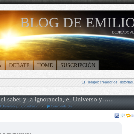
BLOG DE EMILIO
DEDICADO AL
A
DEBATE
HOME
SUSCRIPCIÓN
El Tiempo: creador de Historias.
el saber y la ignorancia, el Universo y…...
l Universo y... ¿nosotros?
~
Comments (4)