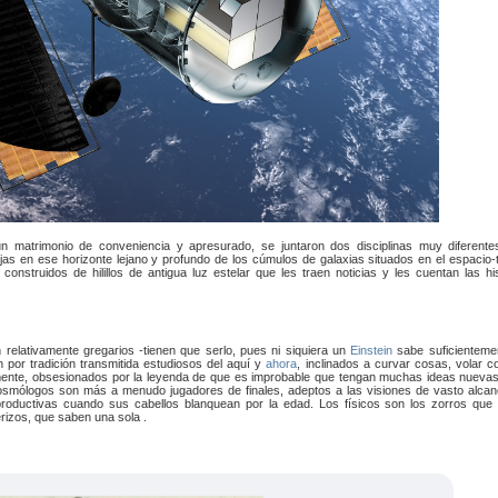
un matrimonio de conveniencia y apresurado, se juntaron dos disciplinas muy diferente
jas en ese horizonte lejano y profundo de los cúmulos de galaxias situados en el espacio-
struidos de hilillos de antigua luz estelar que les traen noticias y les cuentan las his
n relativamente gregarios -tienen que serlo, pues ni siquiera un
Einstein
sabe suficienteme
n por tradición transmitida estudiosos del aquí y
ahora
, inclinados a curvar cosas, volar c
mente, obsesionados por la leyenda de que es improbable que tengan muchas ideas nuevas 
osmólogos son más a menudo jugadores de finales, adeptos a las visiones de vasto alcan
productivas cuando sus cabellos blanquean por la edad. Los físicos son los zorros que
izos, que saben una sola .