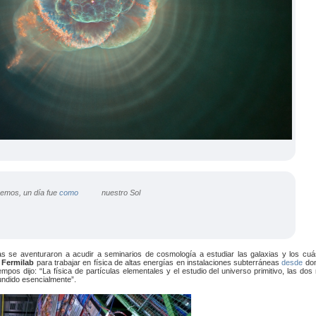
, un día fue
como
nuestro Sol
las se aventuraron a acudir a seminarios de cosmología a estudiar las galaxias y los cuá
l
Fermilab
para trabajar en física de altas energías en instalaciones subterráneas
desde
don
iempos dijo: “La física de partículas elementales y el estudio del universo primitivo, las do
fundido esencialmente”.