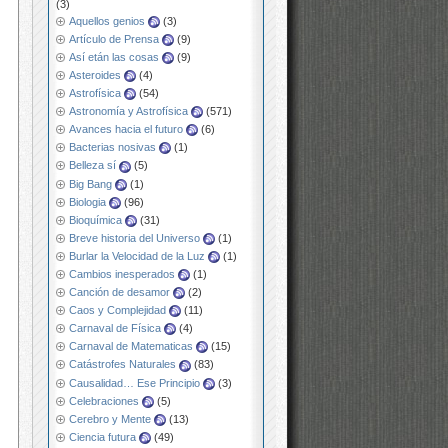
(3)
Aquellos genios
(3)
Artículo de Prensa
(9)
Así etán las cosas
(9)
Asteroides
(4)
Astrofísica
(54)
Astronomía y Astrofísica
(571)
Avances hacia el futuro
(6)
Bacterias nosivas
(1)
Belleza sí
(5)
Big Bang
(1)
Biologia
(96)
Bioquímica
(31)
Breve historia del Universo
(1)
Burlar la Velocidad de la Luz
(1)
Cambios inesperados
(1)
Canción de desamor
(2)
Caos y Complejidad
(11)
Carnaval de Física
(4)
Carnaval de Matematicas
(15)
Catástrofes Naturales
(83)
Causalidad… Ese Principio
(3)
Celebraciones
(5)
Cerebro y Mente
(13)
Ciencia futura
(49)