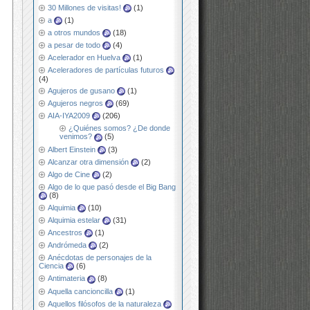
30 Millones de visitas!
(1)
a
(1)
a otros mundos
(18)
a pesar de todo
(4)
Acelerador en Huelva
(1)
Aceleradores de partículas futuros
(4)
Agujeros de gusano
(1)
Agujeros negros
(69)
AIA-IYA2009
(206)
¿Quiénes somos? ¿De donde
venimos?
(5)
Albert Einstein
(3)
Alcanzar otra dimensión
(2)
Algo de Cine
(2)
Algo de lo que pasó desde el Big Bang
(8)
Alquimia
(10)
Alquimia estelar
(31)
Ancestros
(1)
Andrómeda
(2)
Anécdotas de personajes de la
Ciencia
(6)
Antimateria
(8)
Aquella cancioncilla
(1)
Aquellos filósofos de la naturaleza