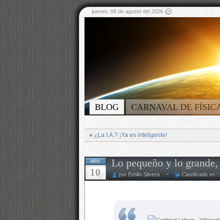
jueves, 06 de agosto del 2026
BLOG
CARNAVAL DE FÍSIC
«
¿La I.A.? ¡Ya es inteligente!
Lo pequeño y lo grande, 
MAY
10
por Emilio Silvera ~
Clasificado en
E