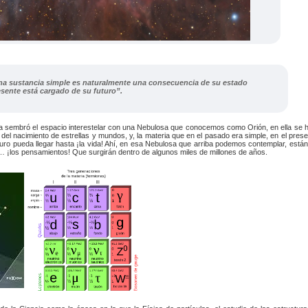
na sustancia simple es naturalmente una consecuencia de su estado
esente está cargado de su futuro”.
a sembró el espacio interestelar con una Nebulosa que conocemos como Orión, en ella se h
l nacimiento de estrellas y mundos, y, la materia que en el pasado era simple, en el pres
turo pueda llegar hasta ¡la vida! Ahí, en esa Nebulosa que arriba podemos contemplar, está
 y… ¡los pensamientos! Que surgirán dentro de algunos miles de millones de años.