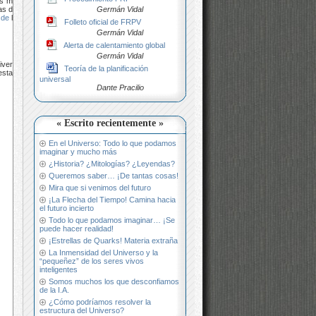
ras más
Germán Vidal
as dos
sde
los
Folleto oficial de FRPV
Germán Vidal
Alerta de calentamiento global
Germán Vidal
iverso
Teoría de la planificación
 estaba
universal
Dante Pracilio
« Escrito recientemente »
En el Universo: Todo lo que podamos
imaginar y mucho más
¿Historia? ¿Mitologías? ¿Leyendas?
Queremos saber… ¡De tantas cosas!
Mira que si venimos del futuro
¡La Flecha del Tiempo! Camina hacia
el futuro incierto
Todo lo que podamos imaginar… ¡Se
puede hacer realidad!
¡Estrellas de Quarks! Materia extraña
La Inmensidad del Universo y la
“pequeñez” de los seres vivos
inteligentes
Somos muchos los que desconfiamos
de la I.A.
¿Cómo podríamos resolver la
estructura del Universo?