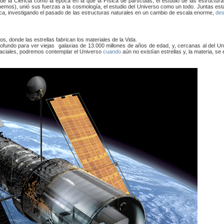
de la Ciencia como la época en la que la Física de partículas, el estudio de las estructu
mos), unió sus fuerzas a la cosmología, el estudio del Universo como un todo. Juntas est
ica, investigando el pasado de las estructuras naturales en un cambio de escala enorme,
de
 donde las estrellas fabrican los materiales de la Vida.
rofundo para ver viejas galaxias de 13.000 millones de años de edad, y, cercanas al del Un
paciales, podremos contemplar el Universo
cuando
aún no existían estrellas y, la materia, se