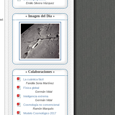
Emilio Silvera Vázquez
« Imagen del Día »
ad:
« Colaboraciones »
La cuántica fácil
Fandila Soria Martínez
Física global
Germán Vidal
Inteligencia extrema
Germán Vidal
Cosmología no convencional
Ramón Marqués
Modelo Cosmológico 2017