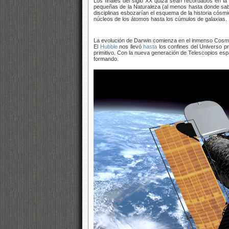
Los finales del siglo XX quizá sean recordados en la 
pequeñas de la Naturaleza (al menos hasta donde sabe
disciplinas esbozarían el esquema de la historia cósm
núcleos de los átomos hasta los cúmulos de galaxias.
La evolución de Darwin comienza en el inmenso Cosmos,
El
Hubble
nos llevó
hasta
los confines del Universo p
primitivo. Con la nueva generación de Telescopios es
formando.