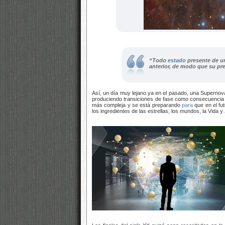
“Todo
estado
presente de u
anterior, de modo que su pr
Así, un día muy lejano ya en el pasado, una Supernov
produciendo transiciones de fase como consecuencia de
más compleja y se está preparando
para
que en el fu
los ingredientes de las estrellas, los mundos, la Vida