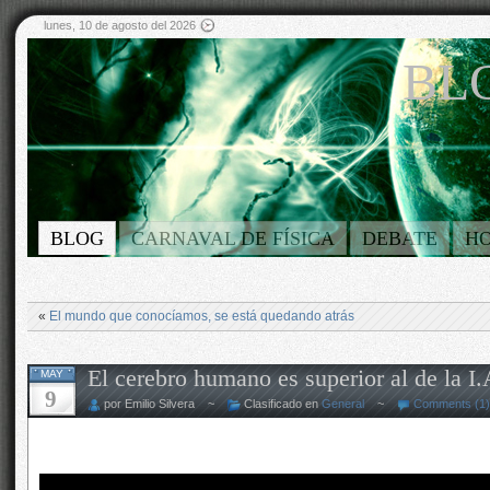
lunes, 10 de agosto del 2026
BLO
BLOG
CARNAVAL DE FÍSICA
DEBATE
H
«
El mundo que conocíamos, se está quedando atrás
El cerebro humano es superior al de la I
MAY
9
por Emilio Silvera ~
Clasificado en
General
~
Comments (1)