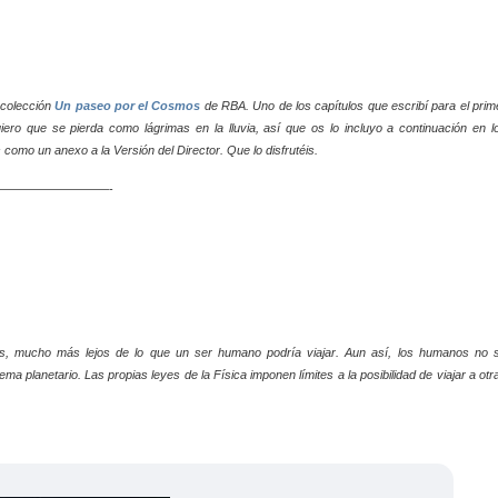
 colección
Un paseo por el Cosmos
de RBA. Uno de los capítulos que escribí para el prim
iero que se pierda como lágrimas en la lluvia, así que os lo incluyo a continuación en l
 como un anexo a la Versión del Director. Que lo disfrutéis.
—————————-
as, mucho más lejos de lo que un ser humano podría viajar. Aun así, los humanos no 
a planetario. Las propias leyes de la Física imponen límites a la posibilidad de viajar a otr