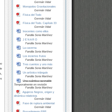
Germán Vidal
Monopolos Gravitacionales
Germán Vidal
Física del Todo
Germán Vidal
Física del Todo. Capítulo 33
Germán Vidal
Inocentes como ellos
Fandila Soria Martínez
J E N A R O
Fandila Soria Martínez
La caverna
Fandila Soria Martínez
Los inciertos frutos
Fandila Soria Martínez
ho
Tres cuentos y uno más
Fandila Soria Martínez
de
Un artístico triángulo
s,
Fandila Soria Martínez
es
Una cuántica razonable
Temporalmente en revisión
Fandila Soria Martínez
Agujeros Negros, origen y
dinámica relativista
Germán Vidal
Fase de ruptura ambiental
Germán Vidal
Procedimiento FRP