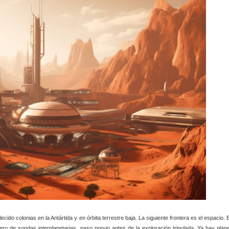
do colonias en la Antártida y en órbita terrestre baja. La siguiente frontera es el espacio. 
 de sondas interplanetarias, paso previo antes de la exploración tripulada. Ya hay plan