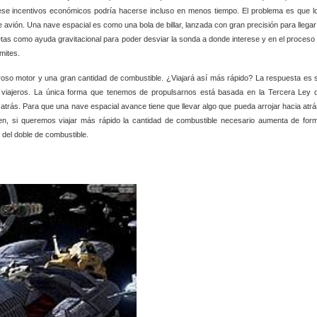
biese incentivos económicos podría hacerse incluso en menos tiempo. El problema es que l
avión. Una nave espacial es como una bola de billar, lanzada con gran precisión para llegar
anetas como ayuda gravitacional para poder desviar la sonda a donde interese y en el proceso 
mites.
oso motor y una gran cantidad de combustible. ¿Viajará así más rápido? La respuesta es s
s viajeros. La única forma que tenemos de propulsarnos está basada en la Tercera Ley 
trás. Para que una nave espacial avance tiene que llevar algo que pueda arrojar hacia atrá
en, si queremos viajar más rápido la cantidad de combustible necesario aumenta de for
 del doble de combustible.