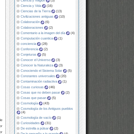
Ciencia y religión
(3)
Ciencia y Vida
(16)
Ciencias de la Tierra
(13)
Civilizaciones antiguas
(10)
Colaboración
(6)
Colaboraciones
(2)
Comentario a la imagen del día
(4)
Computación cuantica
(1)
conciencia
(28)
Conferencia
(2)
Conjeturas
(5)
Conocer el Universo
(3)
Conocer la Naturaleza
(3)
Conociendo el Sistema Solar
(5)
Constantes universales
(20)
Contaminación radiactiva
(1)
Cosas curiosas
(46)
Cosas que no deben pasar
(2)
Cosas que pasan
(5)
Cosmología
(43)
Cosmología de los Antiguos pueblos
(4)
Cosmología de vacío
(1)
de
Curiosidades
(31)
or
De estrella a púlsar
(2)
or
De lo pequeño a lo grande
(4)