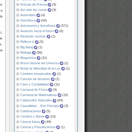
Artículo de Prensa
(9)
os
Así etán las cosas
(9)
 a
Asteroides
(4)
la
Astrofísica
(54)
Astronomía y Astrofísica
(571)
Avances hacia el futuro
(6)
í,
Bacterias nosivas
(1)
de
Belleza sí
(5)
s,
Big Bang
(1)
ma
Biologia
(96)
Bioquímica
(31)
Breve historia del Universo
(1)
Burlar la Velocidad de la Luz
(1)
Cambios inesperados
(1)
Canción de desamor
(2)
Caos y Complejidad
(11)
Carnaval de Física
(4)
Carnaval de Matematicas
(15)
Catástrofes Naturales
(83)
Causalidad… Ese Principio
(3)
Celebraciones
(5)
Cerebro y Mente
(13)
Ciencia futura
(49)
Ciencia y Pseudociencia
(1)