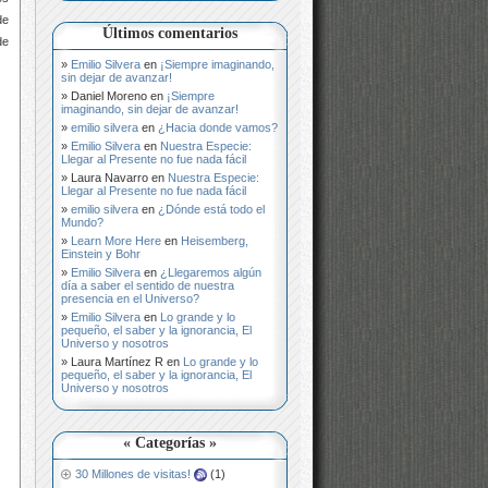
de
Últimos comentarios
de
Emilio Silvera
en
¡Siempre imaginando,
sin dejar de avanzar!
Daniel Moreno
en
¡Siempre
imaginando, sin dejar de avanzar!
emilio silvera
en
¿Hacia donde vamos?
Emilio Silvera
en
Nuestra Especie:
Llegar al Presente no fue nada fácil
Laura Navarro
en
Nuestra Especie:
Llegar al Presente no fue nada fácil
emilio silvera
en
¿Dónde está todo el
Mundo?
Learn More Here
en
Heisemberg,
Einstein y Bohr
Emilio Silvera
en
¿Llegaremos algún
día a saber el sentido de nuestra
presencia en el Universo?
Emilio Silvera
en
Lo grande y lo
pequeño, el saber y la ignorancia, El
Universo y nosotros
Laura Martínez R
en
Lo grande y lo
pequeño, el saber y la ignorancia, El
Universo y nosotros
« Categorías »
30 Millones de visitas!
(1)