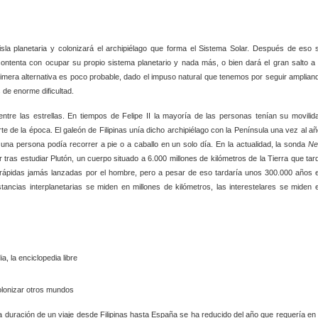
la planetaria y colonizará el archipiélago que forma el Sistema Solar. Después de eso 
contenta con ocupar su propio sistema planetario y nada más, o bien dará el gran salto a 
mera alternativa es poco probable, dado el impuso natural que tenemos por seguir amplian
 de enorme dificultad.
entre las estrellas. En tiempos de Felipe II la mayoría de las personas tenían su movilid
te de la época. El galeón de Filipinas unía dicho archipiélago con la Península una vez al añ
 una persona podía recorrer a pie o a caballo en un solo día. En la actualidad, la sonda
N
r tras estudiar Plutón, un cuerpo situado a 6.000 millones de kilómetros de la Tierra que tar
rápidas jamás lanzadas por el hombre, pero a pesar de eso tardaría unos 300.000 años 
stancias interplanetarias se miden en millones de kilómetros, las interestelares se miden 
onizar otros mundos
uración de un viaje desde Filipinas hasta España se ha reducido del año que requería en 