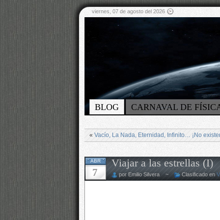
viernes, 07 de agosto del 2026
BLOG
CARNAVAL DE FÍSIC
«
Vacío, La Nada, Eternidad, Infinito… ¡No existe
Viajar a las estrellas (I)
ABR
7
por Emilio Silvera ~
Clasificado en
V