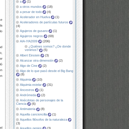
a
(1)
a otros mundos
(18)
a pesar de todo
(4)
Acelerador en Huelva
(1)
se
Aceleradores de partículas futuros
la
(4)
Agujeros de gusano
(1)
do
Agujeros negros
(69)
AIA-IYA2009
(206)
¿Quiénes somos? ¿De donde
ad
venimos?
(5)
o,
Albert Einstein
(3)
ew
Alcanzar otra dimensión
(2)
dó
Algo de Cine
(2)
en
Algo de lo que pasó desde el Big Bang
(8)
en
Alquimia
(10)
Alquimia estelar
(31)
Ancestros
(1)
Andrómeda
(2)
Anécdotas de personajes de la
Ciencia
(6)
Antimateria
(8)
Aquella cancioncilla
(1)
Aquellos filósofos de la naturaleza
(3)
el
Aquellos genios
(3)