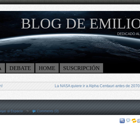
BLOG DE EMILIO
DEDICADO AL
A
DEBATE
HOME
SUSCRIPCIÓN
n!
La NASA quiere ir a Alpha Centauri antes de 2070
iajar al Espacio
~
Comments (0)