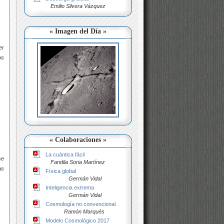
Emilio Silvera Vázquez
« Imagen del Día »
er
os
« Colaboraciones »
La cuántica fácil
se
Fandila Soria Martínez
as
Física global
Germán Vidal
Inteligencia extrema
Germán Vidal
Cosmología no convencional
Ramón Marqués
Modelo Cosmológico 2017