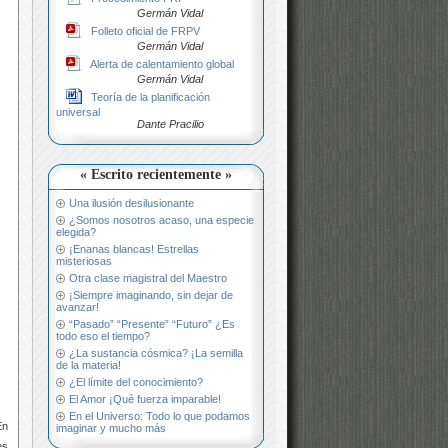
Germán Vidal
Folleto oficial de FRPV
Germán Vidal
Alerta de calentamiento global
Germán Vidal
Teoría de la planificación
universal
Dante Pracilio
« Escrito recientemente »
Una ilusión desilusionante
¿Somos nosotros acaso, una especie
elegida?
¡Enanas blancas! Estrellas
misteriosas
Otra clase magistral del Maestro
¡Siempre imaginando, sin dejar de
avanzar!
“Pasado” “Presente” “Futuro” ¿Es
todo eso el tiempo?
¿La sustancia cósmica? ¡La semilla
de la materia!
¿El límite del conocimiento?
El Amor ¡Qué fuerza imparable!
En el Universo: Todo lo que podamos
En
imaginar y mucho más
es