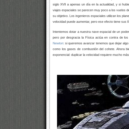
siglo XVII a apenas un día en la actualidad, y si hu
viajes espaciales se parecen muy poco a los vuelos de 
su objetivo. Los ingenieros espaciales utilizan los pl
velocidad puede aumentar, pero ese efecto tiene sus lí
Intentemos dotar a nuestra nave espacial de un poder
pero por desgracia la Física actúa en contra de lo
Newton
: si queremos avanzar tenemos que dejar algo a
como los gases de combustión del cohete. Ahora bi
exponencial: duplicar la velocidad requiere mucho más