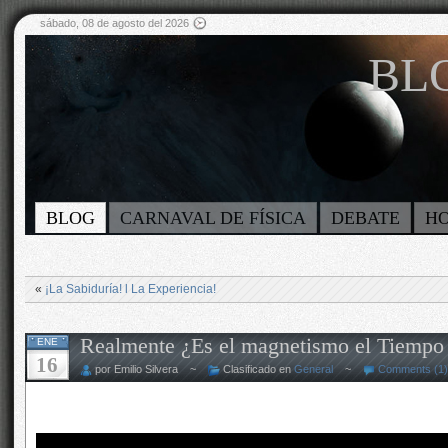
sábado, 08 de agosto del 2026
BLO
BLOG
CARNAVAL DE FÍSICA
DEBATE
H
«
¡La Sabiduría! l La Experiencia!
Realmente ¿Es el magnetismo el Tiempo 
ENE
16
por Emilio Silvera ~
Clasificado en
General
~
Comments (1)