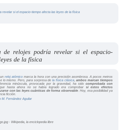
 revelar si el espacio-tiempo afecta las leyes de la física
 de relojes podría revelar si el espacio-
leyes de la física
 un
reloj atómico
marca la hora con una precisión asombrosa. A pocos metros
ace lo mismo. Pero, para sorpresa de
la física clásica
,
ambos marcan tiempos
iferencia minúscula, provocada por la gravedad, ha sido
comprobada con
que hasta ahora no se había logrado era comprobar
si estos efectos
azarse con las leyes cuánticas de forma observable
. Hoy, esa posibilidad ya
cia ficción.
o M. Fernández Aguilar