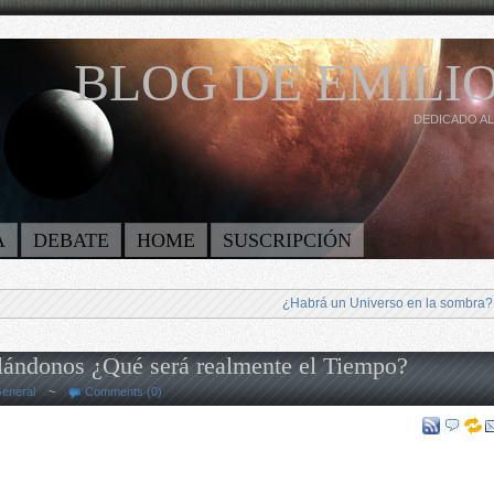
BLOG DE EMILIO
DEDICADO AL
A
DEBATE
HOME
SUSCRIPCIÓN
¿Habrá un Universo en la sombra?
lándonos ¿Qué será realmente el Tiempo?
eneral
~
Comments (0)