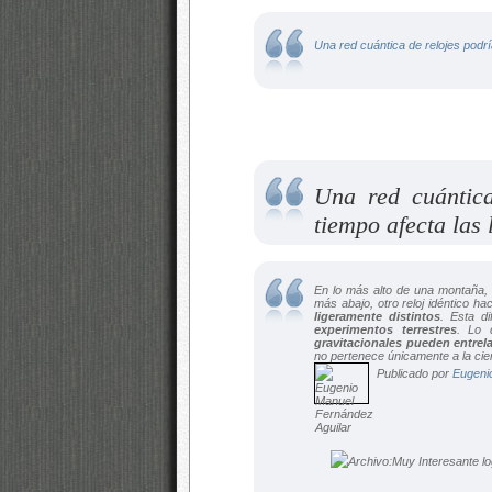
Una red cuántica de relojes podría
Una red cuántica
tiempo afecta las 
En lo más alto de una montaña,
más abajo, otro reloj idéntico h
ligeramente distintos
. Esta d
experimentos terrestres
. Lo 
gravitacionales pueden entrel
no pertenece únicamente a la cien
Publicado por
Eugeni