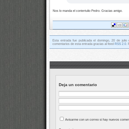
Nos lo manda el contertulio Pedro. Gracias amigo.
Esta entrada fue publicada el domingo, 20 de julio
comentarios de esta entrada gracias al feed
RSS 2.0
.
Deja un comentario
Avisarme con un correo si hay nuevos comen