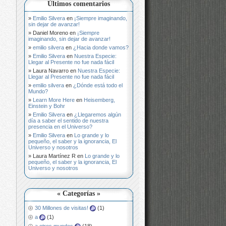
Últimos comentarios
Emilio Silvera
en
¡Siempre imaginando,
sin dejar de avanzar!
Daniel Moreno
en
¡Siempre
imaginando, sin dejar de avanzar!
emilio silvera
en
¿Hacia donde vamos?
Emilio Silvera
en
Nuestra Especie:
Llegar al Presente no fue nada fácil
Laura Navarro
en
Nuestra Especie:
Llegar al Presente no fue nada fácil
emilio silvera
en
¿Dónde está todo el
Mundo?
Learn More Here
en
Heisemberg,
Einstein y Bohr
Emilio Silvera
en
¿Llegaremos algún
día a saber el sentido de nuestra
presencia en el Universo?
Emilio Silvera
en
Lo grande y lo
pequeño, el saber y la ignorancia, El
Universo y nosotros
Laura Martínez R
en
Lo grande y lo
pequeño, el saber y la ignorancia, El
Universo y nosotros
« Categorías »
30 Millones de visitas!
(1)
a
(1)