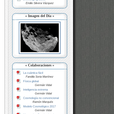
Emilio Silvera Vázquez
« Imagen del Día »
« Colaboraciones »
La cuántica fácil
Fandila Soria Martínez
Física global
Germán Vidal
Inteligencia extrema
Germán Vidal
Cosmología no convencional
Ramón Marqués
Modelo Cosmológico 2017
Germán Vidal