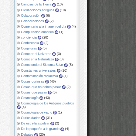
Ciencias de la Tierra
(13)
Civilizaciones antiguas
(10)
Colaboración
(6)
Colaboraciones
(2)
Comentario a la imagen del día
(4)
Computación cuantica
(1)
conciencia
(28)
Conferencia
(2)
Conjeturas
(5)
Conocer el Universo
(3)
Conocer la Naturaleza
(3)
Conociendo el Sistema Solar
(5)
Constantes universales
(20)
Contaminación radiactiva
(1)
Cosas curiosas
(46)
Cosas que no deben pasar
(2)
Cosas que pasan
(5)
Cosmología
(43)
Cosmología de los Antiguos pueblos
(4)
Cosmología de vacío
(1)
Curiosidades
(31)
De estrella a púlsar
(2)
De lo pequeño a lo grande
(4)
Debates
(20)