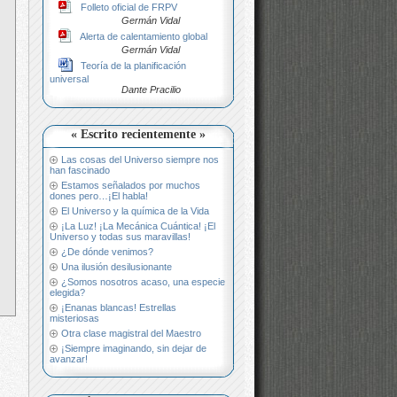
Folleto oficial de FRPV
Germán Vidal
Alerta de calentamiento global
Germán Vidal
Teoría de la planificación
universal
Dante Pracilio
« Escrito recientemente »
Las cosas del Universo siempre nos
han fascinado
Estamos señalados por muchos
dones pero…¡El habla!
El Universo y la química de la Vida
¡La Luz! ¡La Mecánica Cuántica! ¡El
Universo y todas sus maravillas!
¿De dónde venimos?
Una ilusión desilusionante
¿Somos nosotros acaso, una especie
elegida?
¡Enanas blancas! Estrellas
misteriosas
Otra clase magistral del Maestro
¡Siempre imaginando, sin dejar de
avanzar!