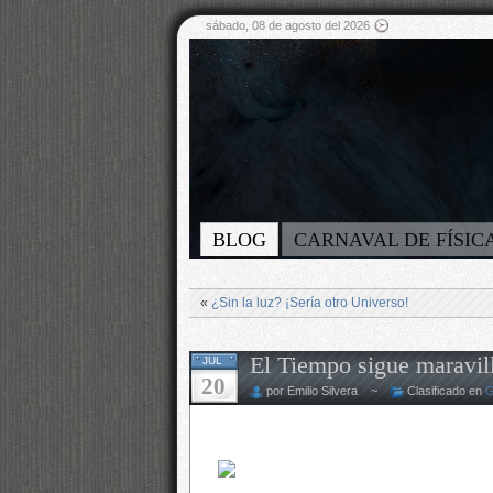
sábado, 08 de agosto del 2026
BLOG
CARNAVAL DE FÍSIC
«
¿Sin la luz? ¡Sería otro Universo!
El Tiempo sigue maravil
JUL
20
por Emilio Silvera ~
Clasificado en
G