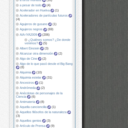
a otros mundos
(18)
a pesar de todo
(4)
Acelerador en Huelva
(1)
Aceleradores de partículas futuros
(4)
Agujeros de gusano
(1)
Agujeros negros
(69)
AIA-IYA2009
(206)
¿Quiénes somos? ¿De donde
venimos?
(5)
Albert Einstein
(3)
Alcanzar otra dimensión
(2)
Algo de Cine
(2)
Algo de lo que pasó desde el Big Bang
(8)
Alquimia
(10)
Alquimia estelar
(31)
Ancestros
(1)
Andrómeda
(2)
Anécdotas de personajes de la
Ciencia
(6)
Antimateria
(8)
Aquella cancioncilla
(1)
Aquellos filósofos de la naturaleza
(3)
Aquellos genios
(3)
Artículo de Prensa
(9)