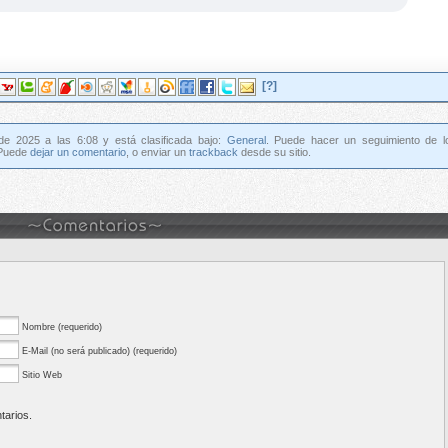
[?]
 de 2025 a las 6:08 y está clasificada bajo:
General
. Puede hacer un seguimiento de l
 Puede
dejar un comentario
, o enviar un
trackback
desde su sitio.
Nombre (requerido)
E-Mail (no será publicado) (requerido)
Sitio Web
tarios.