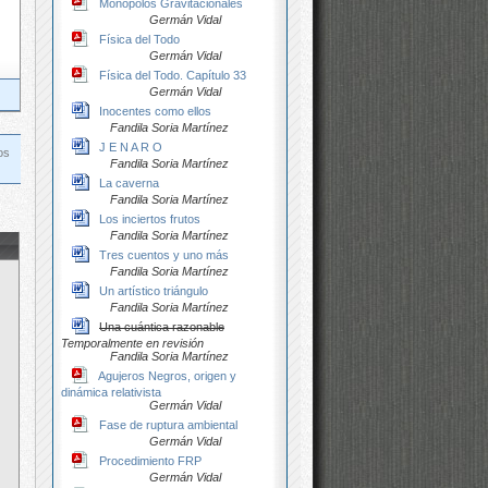
Monopolos Gravitacionales
Germán Vidal
Física del Todo
Germán Vidal
Física del Todo. Capítulo 33
Germán Vidal
Inocentes como ellos
Fandila Soria Martínez
J E N A R O
os
Fandila Soria Martínez
La caverna
Fandila Soria Martínez
Los inciertos frutos
Fandila Soria Martínez
Tres cuentos y uno más
Fandila Soria Martínez
Un artístico triángulo
Fandila Soria Martínez
Una cuántica razonable
Temporalmente en revisión
Fandila Soria Martínez
Agujeros Negros, origen y
dinámica relativista
Germán Vidal
Fase de ruptura ambiental
Germán Vidal
Procedimiento FRP
Germán Vidal