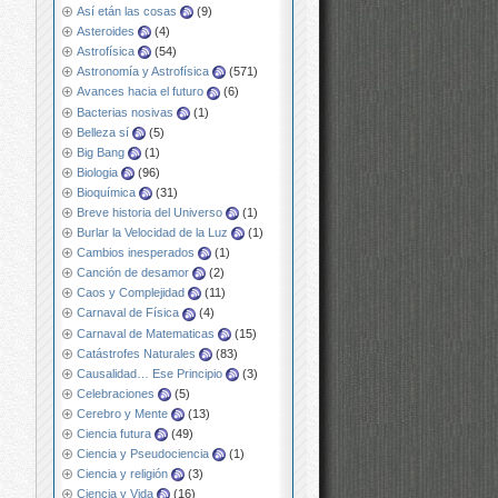
Así etán las cosas
(9)
Asteroides
(4)
Astrofísica
(54)
Astronomía y Astrofísica
(571)
Avances hacia el futuro
(6)
Bacterias nosivas
(1)
Belleza sí
(5)
Big Bang
(1)
Biologia
(96)
Bioquímica
(31)
Breve historia del Universo
(1)
Burlar la Velocidad de la Luz
(1)
Cambios inesperados
(1)
Canción de desamor
(2)
Caos y Complejidad
(11)
Carnaval de Física
(4)
Carnaval de Matematicas
(15)
Catástrofes Naturales
(83)
Causalidad… Ese Principio
(3)
Celebraciones
(5)
Cerebro y Mente
(13)
Ciencia futura
(49)
Ciencia y Pseudociencia
(1)
Ciencia y religión
(3)
Ciencia y Vida
(16)