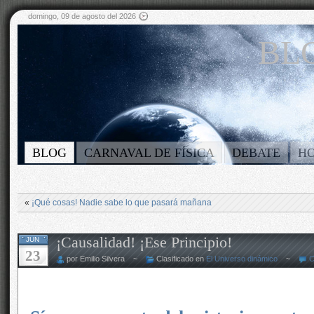
domingo, 09 de agosto del 2026
BLO
BLOG
CARNAVAL DE FÍSICA
DEBATE
H
«
¡Qué cosas! Nadie sabe lo que pasará mañana
¡Causalidad! ¡Ese Principio!
JUN
23
por Emilio Silvera ~
Clasificado en
El Universo dinámico
~
C