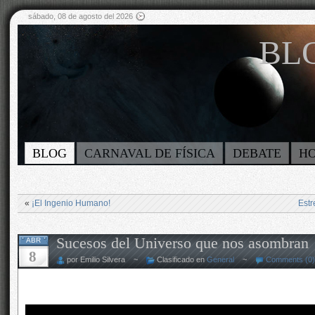
sábado, 08 de agosto del 2026
BLO
BLOG
CARNAVAL DE FÍSICA
DEBATE
H
«
¡El Ingenio Humano!
Estr
Sucesos del Universo que nos asombran
ABR
8
por Emilio Silvera ~
Clasificado en
General
~
Comments (0)