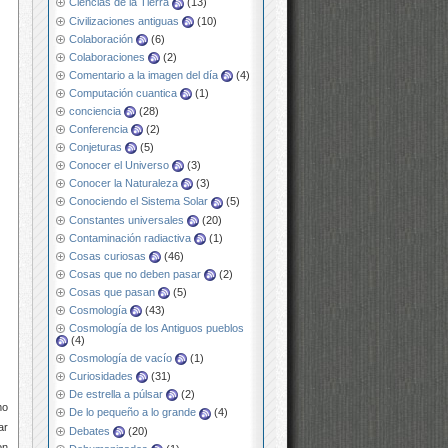
Ciencias de la Tierra
(13)
Civilizaciones antiguas
(10)
Colaboración
(6)
Colaboraciones
(2)
Comentario a la imagen del día
(4)
Computación cuantica
(1)
conciencia
(28)
Conferencia
(2)
Conjeturas
(5)
Conocer el Universo
(3)
Conocer la Naturaleza
(3)
Conociendo el Sistema Solar
(5)
Constantes universales
(20)
Contaminación radiactiva
(1)
Cosas curiosas
(46)
Cosas que no deben pasar
(2)
Cosas que pasan
(5)
Cosmología
(43)
Cosmología de los Antiguos pueblos
(4)
Cosmología de vacío
(1)
Curiosidades
(31)
De estrella a púlsar
(2)
mo
De lo pequeño a lo grande
(4)
ar
Debates
(20)
on