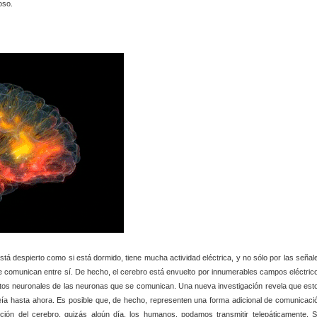
oso.
stá despierto como si está dormido, tiene mucha actividad eléctrica, y no sólo por las señal
se comunican entre sí. De hecho, el cerebro está envuelto por innumerables campos eléctric
uitos neuronales de las neuronas que se comunican. Una nueva investigación revela que est
a hasta ahora. Es posible que, de hecho, representen una forma adicional de comunicaci
ción del cerebro, quizás algún día, los humanos, podamos transmitir telepáticamente. S