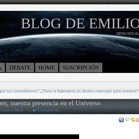
BLOG DE EMILIO
DEDICADO AL
A
DEBATE
HOME
SUSCRIPCIÓN
ué nos convertiremos? ¿Tiene la Naturaleza un destino reservado para nosotros?
ro, nuestra presencia en el Universo
erebro y Mente
~
Comments (0)