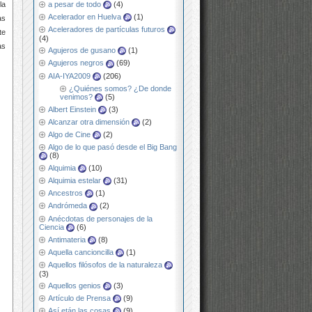
la
a pesar de todo
(4)
Acelerador en Huelva
(1)
as
Aceleradores de partículas futuros
te
(4)
as
Agujeros de gusano
(1)
Agujeros negros
(69)
AIA-IYA2009
(206)
¿Quiénes somos? ¿De donde
venimos?
(5)
Albert Einstein
(3)
Alcanzar otra dimensión
(2)
Algo de Cine
(2)
Algo de lo que pasó desde el Big Bang
(8)
Alquimia
(10)
Alquimia estelar
(31)
Ancestros
(1)
Andrómeda
(2)
Anécdotas de personajes de la
Ciencia
(6)
Antimateria
(8)
Aquella cancioncilla
(1)
Aquellos filósofos de la naturaleza
(3)
Aquellos genios
(3)
Artículo de Prensa
(9)
Así etán las cosas
(9)