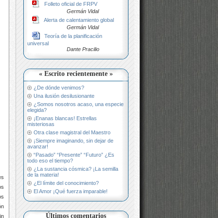
Folleto oficial de FRPV
Germán Vidal
Alerta de calentamiento global
Germán Vidal
Teoría de la planificación
universal
Dante Pracilio
« Escrito recientemente »
¿De dónde venimos?
Una ilusión desilusionante
¿Somos nosotros acaso, una especie
elegida?
¡Enanas blancas! Estrellas
misteriosas
Otra clase magistral del Maestro
¡Siempre imaginando, sin dejar de
avanzar!
“Pasado” “Presente” “Futuro” ¿Es
todo eso el tiempo?
¿La sustancia cósmica? ¡La semilla
de la materia!
es
¿El límite del conocimiento?
os
El Amor ¡Qué fuerza imparable!
os
ón
Últimos comentarios
in