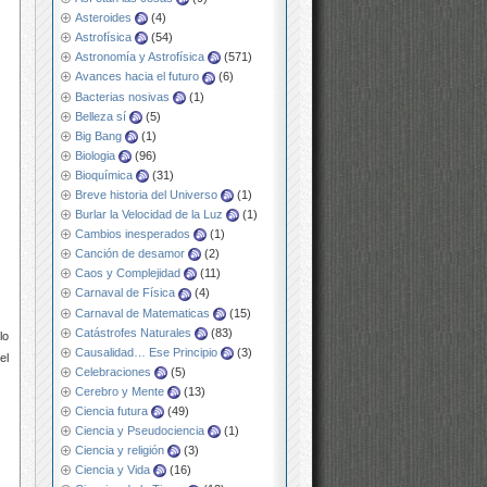
Asteroides
(4)
Astrofísica
(54)
Astronomía y Astrofísica
(571)
Avances hacia el futuro
(6)
Bacterias nosivas
(1)
Belleza sí
(5)
Big Bang
(1)
Biologia
(96)
Bioquímica
(31)
Breve historia del Universo
(1)
Burlar la Velocidad de la Luz
(1)
Cambios inesperados
(1)
Canción de desamor
(2)
Caos y Complejidad
(11)
Carnaval de Física
(4)
Carnaval de Matematicas
(15)
Catástrofes Naturales
(83)
lo
Causalidad… Ese Principio
(3)
el
Celebraciones
(5)
Cerebro y Mente
(13)
Ciencia futura
(49)
Ciencia y Pseudociencia
(1)
Ciencia y religión
(3)
Ciencia y Vida
(16)