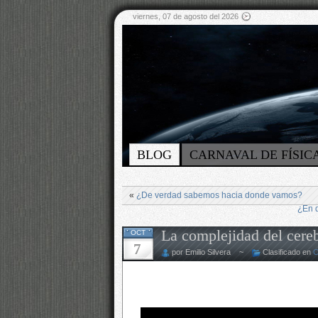
viernes, 07 de agosto del 2026
BLOG
CARNAVAL DE FÍSIC
«
¿De verdad sabemos hacia donde vamos?
¿En q
La complejidad del cereb
OCT
7
por Emilio Silvera ~
Clasificado en
C