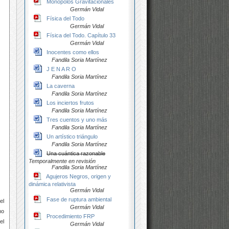
Monopolos Gravitacionales
Germán Vidal
Física del Todo
Germán Vidal
Física del Todo. Capítulo 33
Germán Vidal
Inocentes como ellos
Fandila Soria Martínez
J E N A R O
Fandila Soria Martínez
La caverna
Fandila Soria Martínez
Los inciertos frutos
Fandila Soria Martínez
Tres cuentos y uno más
Fandila Soria Martínez
Un artístico triángulo
Fandila Soria Martínez
Una cuántica razonable
Temporalmente en revisión
Fandila Soria Martínez
Agujeros Negros, origen y
dinámica relativista
Germán Vidal
Fase de ruptura ambiental
el
Germán Vidal
mo
Procedimiento FRP
el
Germán Vidal