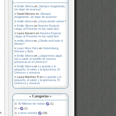
Emilio Silvera
en
¡Siempre imaginando,
sin dejar de avanzar!
Daniel Moreno
en
¡Siempre
imaginando, sin dejar de avanzar!
emilio silvera
en
¿Hacia donde vamos?
Emilio Silvera
en
Nuestra Especie:
Llegar al Presente no fue nada fácil
Laura Navarro
en
Nuestra Especie:
Llegar al Presente no fue nada fácil
emilio silvera
en
¿Dónde está todo el
Mundo?
Learn More Here
en
Heisemberg,
Einstein y Bohr
Emilio Silvera
en
¿Llegaremos algún
día a saber el sentido de nuestra
presencia en el Universo?
Emilio Silvera
en
Lo grande y lo
pequeño, el saber y la ignorancia, El
Universo y nosotros
Laura Martínez R
en
Lo grande y lo
pequeño, el saber y la ignorancia, El
Universo y nosotros
« Categorías »
30 Millones de visitas!
(1)
a
(1)
a,
a otros mundos
(18)