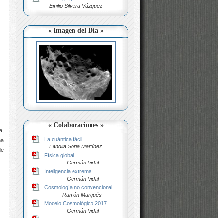
Emilio Silvera Vázquez
« Imagen del Día »
« Colaboraciones »
a,
La cuántica fácil
na
Fandila Soria Martínez
de
Física global
Germán Vidal
Inteligencia extrema
Germán Vidal
Cosmología no convencional
Ramón Marqués
Modelo Cosmológico 2017
Germán Vidal