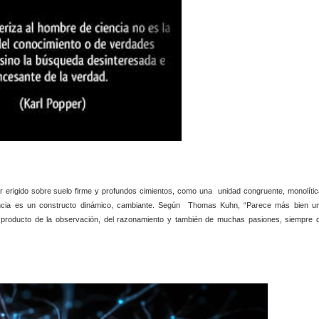
star erigido sobre suelo firme y profundos cimientos, como una unidad congruente, monolític
iencia es un constructo dinámico, cambiante. Según Thomas Kuhn, “Parece más bien u
s producto de la observación, del razonamiento y también de muchas pasiones, siempre 