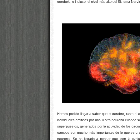
cerebelo, e incluso, el nivel más alto del Sistema Nervi
Hemos podido llegar a saber que el cerebro, tanto si e
individuales emitidas por una u otra neurona cuando 
superpuestos, generados por la actividad de los circ
campos son mucho más importantes de lo que se creí
neuronal. Se ha llegado a pensar que, con la evolu