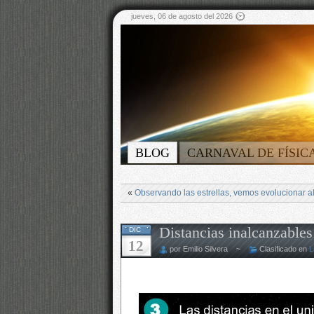
jueves, 06 de agosto del 2026
BLOG
CARNAVAL DE FÍSIC
«
Observando las estrellas, vemos evolucionar a
Distancias inalcanzables 
DIC
12
por Emilio Silvera ~
Clasificado en
L