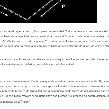
ar más rápido que la Luz… ¡Sin superar su velocidad! Todos sabemos, como nos enseñó 
 el límite de la velocidad que se puede alcanzar en el Espacio. Nada podrá nunca viajar m
que 299.792.458 metros cada segundo. Y, se idean otras formas para poder burlar ese límite
que no se busque la manera de esquivar la barrera de la velocidad de la luz, los viajes a otr
os mucho, mucho tiempo por delante para conseguir descifrar los secretos del hiperespac
as estrella que, en definitiva, será el destino de la humanidad.
s, comenzará una transición de fase que, de estrella en la secuencia principal de HP, pasa
 que, eyectará sus capas exteriores al espacio interestelar formando una Nebulosa planetar
rá a merced de la fuerza de Gravedad que la comprimirá hasta límites de una densidad que só
nes
. En ese punto, volverá el equilibrio entre dos fuerzas y el proceso se parará dejando u
9
3
una densidad de 10
Kg m
.