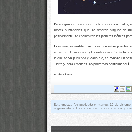
Para lograr eso, con nuestras limitaciones actuales,
robots humanoides que, no tendrán ninguna de nues
posiblemente, se encuentren los planetas idóneos par
Esas son, en realidad, las miras que están puestas e
atmósfera, la superficie y las radiaciones. Se trata d
lo que se va pudiendo y, cada día, se avanza un paso
Tierra y, para entonces, no podremos continuar aquí. 
emilio silvera
Esta entrada fue publicada el martes, 12 de diciembr
seguimiento de los comentarios de esta entrada gracia