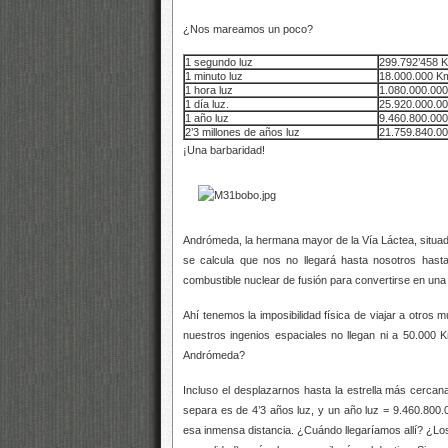
¿Nos mareamos un poco?
1 segundo luz
299.792’458 
1 minuto luz
18.000.000 K
1 hora luz
1.080.000.00
1 día luz.
25.920.000.0
1 año luz
9.460.800.00
2’3 millones de años luz
21.759.840.0
¡Una barbaridad!
Andrómeda, la hermana mayor de la Vía Láctea, situad
se calcula que nos no llegará hasta nosotros hast
combustible nuclear de fusión para convertirse en un
Ahí tenemos la imposibilidad física de viajar a otros
nuestros ingenios espaciales no llegan ni a 50.000
Andrómeda?
Incluso el desplazarnos hasta la estrella más cercan
separa es de 4’3 años luz, y un año luz = 9.460.800.0
esa inmensa distancia. ¿Cuándo llegaríamos allí? ¿Los