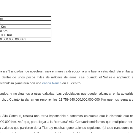
Km
m
0 Km
00 Km
0.000 Km
00.000.000.000 Km
a a 2,3 años-luz de nosotros, viaja en nuestra dirección a una buena velocidad. Sin embarg
a dentro de unos pocos miles de millones de años, casí cuando el Sol esté agotándo 
a Nebulosa planetaria con una
enana blanca
en su centro.
 mundos, y no digamos a otras galaxias. Las velocidades que pueden alcanzar en la actualid
 Km/h. ¿Cuánto tardarían en recorrer los 21.759.840.000.000.000.000 Km que nos separa 
a, Alfa Centauri, resulta una tarea impensable si tenemos en cuenta que la distancia que n
00.000 Km. Así que, para llegar a la “cercana” Alfa Centauri tendríamos que multiplicar por
 viajeros que partieron de la Tierra y muchas generaciones siguientes (si todo transcurre c