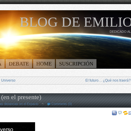
BLOG DE EMILIO
DEDICADO AL
A
DEBATE
HOME
SUSCRIPCIÓN
l Universo
El futuro… ¿Qué nos traerá?
(en el presente)
as distancias en el Espacio
~
Comments (0)