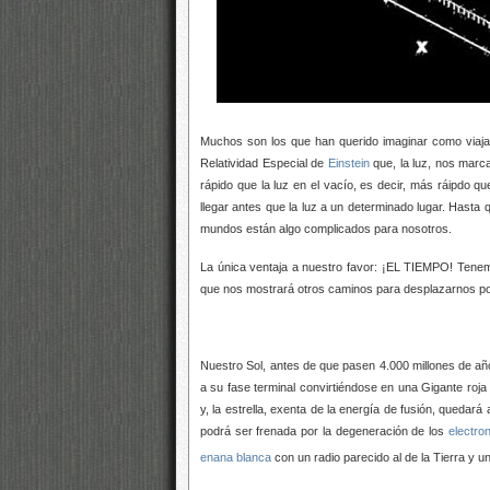
Muchos son los que han querido imaginar como viaj
Relatividad Especial de
Einstein
que, la luz, nos marca
rápido que la luz en el vacío, es decir, más ráipdo 
llegar antes que la luz a un determinado lugar. Hasta 
mundos están algo complicados para nosotros.
La única ventaja a nuestro favor: ¡EL TIEMPO! Tenem
que nos mostrará otros caminos para desplazarnos por l
Nuestro Sol, antes de que pasen 4.000 millones de año
a su fase terminal convirtiéndose en una Gigante roja
y, la estrella, exenta de la energía de fusión, queda
podrá ser frenada por la degeneración de los
electro
enana blanca
con un radio parecido al de la Tierra y 