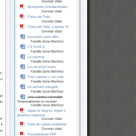
Germán Vidal
Monopolos Gravitacionales
Germán Vidal
Física del Todo
Germán Vidal
Física del Todo. Capítulo 33
Germán Vidal
Inocentes como ellos
Fandila Soria Martínez
J E N A R O
Fandila Soria Martínez
La caverna
Fandila Soria Martínez
Los inciertos frutos
Fandila Soria Martínez
o,
Tres cuentos y uno más
su
Fandila Soria Martínez
Un artístico triángulo
Fandila Soria Martínez
ad
Una cuántica razonable
Temporalmente en revisión
de
Fandila Soria Martínez
Agujeros Negros, origen y
dinámica relativista
os
Germán Vidal
Fase de ruptura ambiental
 4
Germán Vidal
on
Procedimiento FRP