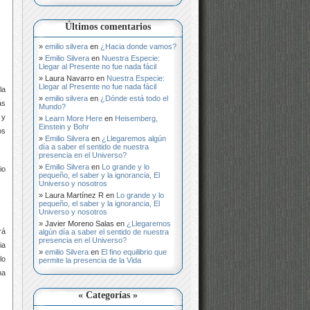
Últimos comentarios
emilio silvera
en
¿Hacia donde vamos?
Emilio Silvera
en
Nuestra Especie:
Llegar al Presente no fue nada fácil
Laura Navarro
en
Nuestra Especie:
Llegar al Presente no fue nada fácil
la
emilio silvera
en
¿Dónde está todo el
ás
Mundo?
 y
Learn More Here
en
Heisemberg,
Einstein y Bohr
os
Emilio Silvera
en
¿Llegaremos algún
día a saber el sentido de nuestra
presencia en el Universo?
Emilio Silvera
en
Lo grande y lo
io
pequeño, el saber y la ignorancia, El
Universo y nosotros
Laura Martínez R
en
Lo grande y lo
pequeño, el saber y la ignorancia, El
Universo y nosotros
Javier Moreno Salas
en
¿Llegaremos
rá
algún día a saber el sentido de nuestra
presencia en el Universo?
ia
emilio Silvera
en
El fino equilibrio que
lo
permite la presencia de la Vida
na
« Categorías »