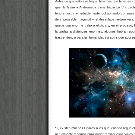
Antes de que todo eso llegue, tenemos que tener en c
que, la Galaxia Andrómeda viene hacia La Vía Lác
tendremos, irremediablemente, colisionando con nues
de impensable magnitud y, el desenlace tardará vario
quede una enorme galaxia elíptica y, en el proceso, 
lanzadas a distancias enormes, algunas habrán podido c
trascendencia para la Humanidad (si aún sigue aquí pa
Sí, existen muchos lugares a los que, cuando llegue
actualmente tenemos para poder realizar esos viajes 