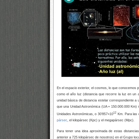
En el espacio exterior, el cosmos, lo que conocemos 
como el año luz (distancia que recorre la luz en u
unidad básica de distancia estelar correspondiente a
que una Unidad Astronómica (UA = 150.000.000 Km) 
12
Unidades Astronómicas, o 30’857×10
Km. Para las d
pársec
, el kilopársec (Kpc) y el megapársec (Mpc).
Para tener una idea aproximada de estas distancia
anterior a 725 kilopársec de nosotros) en el Grupo loca