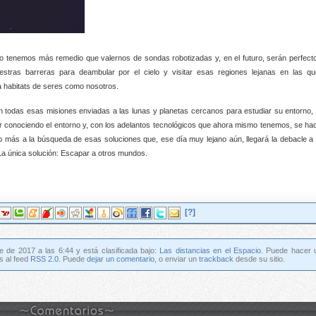
 no tenemos más remedio que valernos de sondas robotizadas y, en el futuro, serán perfect
tras barreras para deambular por el cielo y visitar esas regiones lejanas en las qu
a habitats de seres como nosotros.
n todas esas misiones enviadas a las lunas y planetas cercanos para estudiar su entorno, 
e ir conociendo el entorno y, con los adelantos tecnológicos que ahora mismo tenemos, se ha
 más a la búsqueda de esas soluciones que, ese día muy lejano aún, llegará la debacle a 
La única solución: Escapar a otros mundos.
[?]
e de 2017 a las 6:44 y está clasificada bajo:
Las distancias en el Espacio
. Puede hacer 
s al feed
RSS 2.0
. Puede
dejar un comentario
, o enviar un
trackback
desde su sitio.