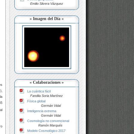
Emilio Silvera Vázquez
« Imagen del Día »
« Colaboraciones »
es
),
La cuántica fácil
Fandila Soria Martínez
la
Física global
65
Germán Vidal
al
Inteligencia extrema
Germán Vidal
Cosmología no convencional
Ramón Marqués
ro
Modelo Cosmológico 2017