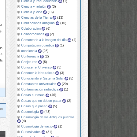
Ciencia y Pseudociencia
(1)
Ciencia y religión
(3)
Ciencia y Vida
(16)
Ciencias de la Tierra
(13)
Civilizaciones antiguas
(10)
os
Colaboración
(6)
e,
Colaboraciones
(2)
Comentario a la imagen del día
(4)
Computación cuantica
(1)
la
conciencia
(28)
ce
Conferencia
(2)
la
Conjeturas
(5)
Conocer el Universo
(3)
Conocer la Naturaleza
(3)
Conociendo el Sistema Solar
(5)
Constantes universales
(20)
Contaminación radiactiva
(1)
Cosas curiosas
(46)
Cosas que no deben pasar
(2)
Cosas que pasan
(5)
un
Cosmología
(43)
Cosmología de los Antiguos pueblos
(4)
Cosmología de vacío
(1)
Curiosidades
(31)