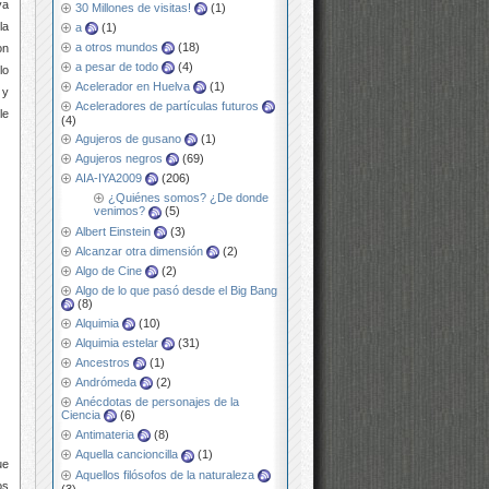
ya
30 Millones de visitas!
(1)
la
a
(1)
a otros mundos
(18)
on
a pesar de todo
(4)
lo
Acelerador en Huelva
(1)
 y
Aceleradores de partículas futuros
le
(4)
Agujeros de gusano
(1)
Agujeros negros
(69)
AIA-IYA2009
(206)
¿Quiénes somos? ¿De donde
venimos?
(5)
Albert Einstein
(3)
Alcanzar otra dimensión
(2)
Algo de Cine
(2)
Algo de lo que pasó desde el Big Bang
(8)
Alquimia
(10)
Alquimia estelar
(31)
Ancestros
(1)
Andrómeda
(2)
Anécdotas de personajes de la
Ciencia
(6)
Antimateria
(8)
Aquella cancioncilla
(1)
ue
Aquellos filósofos de la naturaleza
os
(3)