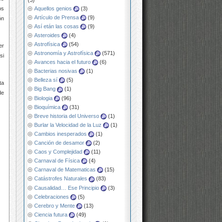
Aquellos genios
(3)
os
Artículo de Prensa
(9)
ón
Así etán las cosas
(9)
Asteroides
(4)
Astrofísica
(54)
er
Astronomía y Astrofísica
(571)
si
Avances hacia el futuro
(6)
Bacterias nosivas
(1)
Belleza sí
(5)
ta
Big Bang
(1)
de
Biologia
(96)
Bioquímica
(31)
Breve historia del Universo
(1)
Burlar la Velocidad de la Luz
(1)
Cambios inesperados
(1)
Canción de desamor
(2)
Caos y Complejidad
(11)
Carnaval de Física
(4)
Carnaval de Matematicas
(15)
Catástrofes Naturales
(83)
Causalidad… Ese Principio
(3)
Celebraciones
(5)
Cerebro y Mente
(13)
Ciencia futura
(49)