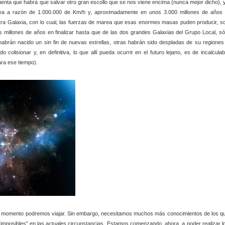
uenta que habrá que salvar otro gran escollo que se nos viene encima (nunca mejor dicho), 
tea a razón de 1.000.000 de Km/h y, aproximadamente en unos 3.000 millones de años 
tra Galaxia, con lo cual, las fuerzas de marea que esas enormes masas puden producir, s
s millones de años en finalizar hasta que de las dos grandes Galaxias del Grupo Local, só
habrán nacido un sin fin de nuevas estrellas, otras habrán sido despladas de su regiones
olisionar y, en definitiva, lo que allí pueda ocurrir en el futuro lejano, es de incalculab
ra ese tiempo).
 el momento podremos viajar. Sin embargo, necesitamos muchos más conocimientos de los q
“imposibles” en las actuales circunstancias. Estamos comenzando, ahora, a poder realizar l