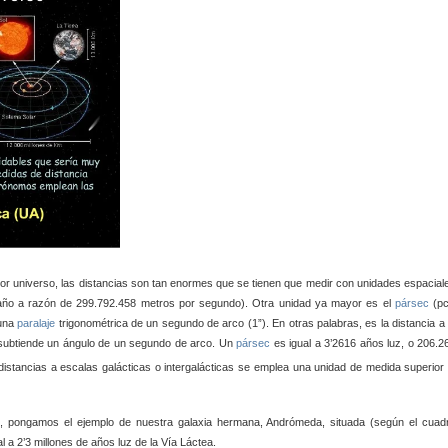
por universo, las distancias son tan enormes que se tienen que medir con unidades espacial
n año a razón de 299.792.458 metros por segundo). Otra unidad ya mayor es el
pársec
(pc
 una
paralaje
trigonométrica de un segundo de arco (1”). En otras palabras, es la distancia a 
subtiende un ángulo de un segundo de arco. Un
pársec
es igual a 3’2616 años luz, o 206.2
istancias a escalas galácticas o intergalácticas se emplea una unidad de medida superior 
s, pongamos el ejemplo de nuestra galaxia hermana, Andrómeda, situada (según el cuad
l a 2’3 millones de años luz de la Vía Láctea.