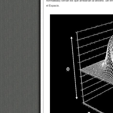
normalidad) serían los que arribarían al destino. Sin 
el Espacio.