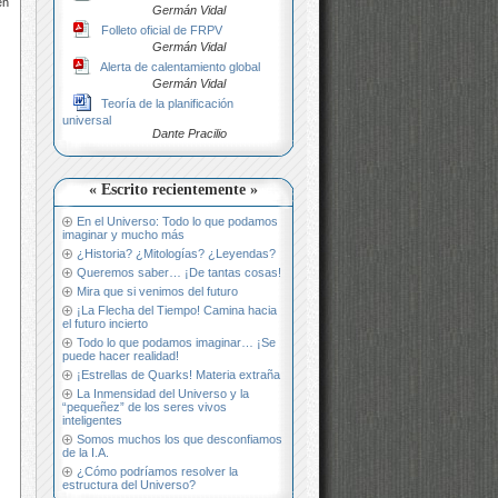
en
Germán Vidal
Folleto oficial de FRPV
Germán Vidal
Alerta de calentamiento global
Germán Vidal
Teoría de la planificación
universal
Dante Pracilio
« Escrito recientemente »
En el Universo: Todo lo que podamos
imaginar y mucho más
¿Historia? ¿Mitologías? ¿Leyendas?
Queremos saber… ¡De tantas cosas!
Mira que si venimos del futuro
¡La Flecha del Tiempo! Camina hacia
el futuro incierto
Todo lo que podamos imaginar… ¡Se
puede hacer realidad!
¡Estrellas de Quarks! Materia extraña
La Inmensidad del Universo y la
“pequeñez” de los seres vivos
inteligentes
Somos muchos los que desconfiamos
de la I.A.
¿Cómo podríamos resolver la
estructura del Universo?