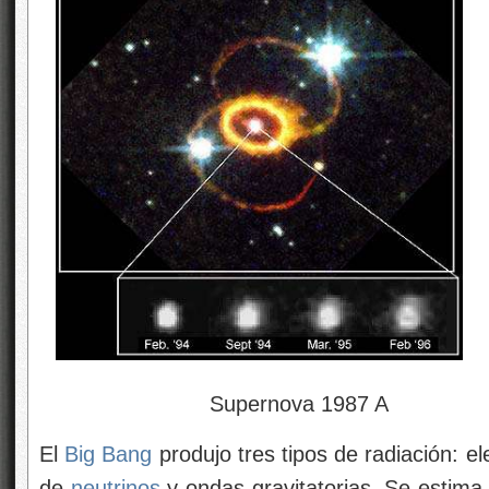
Supernova 1987 A
El
Big Bang
produjo tres tipos de radiación: e
de
neutrinos
y ondas gravitatorias. Se estima