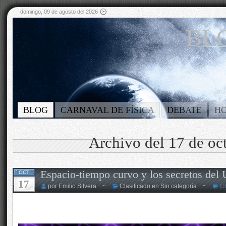
domingo, 09 de agosto del 2026
BLO
BLOG
CARNAVAL DE FÍSICA
DEBATE
H
Archivo del 17 de oc
Espacio-tiempo curvo y los secretos del 
OCT
17
por Emilio Silvera ~
Clasificado en Sin categoría ~
C