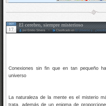
El cerebro, siempre misterioso
OCT
17
por Emilio Silvera ~
Clasificado en
El Universo y... ¿nosotr
Conexiones sin fin que en tan pequeño ha
universo
La naturaleza de la mente es el misterio m
trata, además de un enigma de proporcione