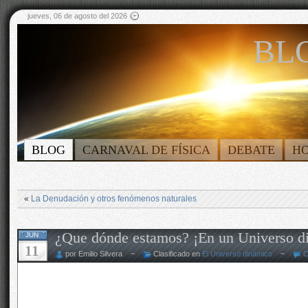
jueves, 06 de agosto del 2026
BLO
BLOG
CARNAVAL DE FÍSICA
DEBATE
H
«
La Denudación y otros fenómenos naturales
¿Que dónde estamos? ¡En un Universo d
JUN
11
por Emilio Silvera ~
Clasificado en
El Universo dinámico
~
C