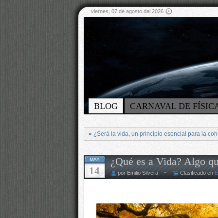
viernes, 07 de agosto del 2026
BLOG
CARNAVAL DE FÍSIC
«
¿Será la vida, un principio esencial para la co
¿Qué es a Vida? Algo qu
MAY
14
por Emilio Silvera ~
Clasificado en
E