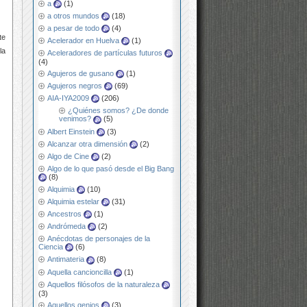
a
(1)
a otros mundos
(18)
a pesar de todo
(4)
te
Acelerador en Huelva
(1)
la
Aceleradores de partículas futuros
(4)
Agujeros de gusano
(1)
Agujeros negros
(69)
AIA-IYA2009
(206)
¿Quiénes somos? ¿De donde
venimos?
(5)
Albert Einstein
(3)
Alcanzar otra dimensión
(2)
Algo de Cine
(2)
Algo de lo que pasó desde el Big Bang
(8)
Alquimia
(10)
Alquimia estelar
(31)
Ancestros
(1)
Andrómeda
(2)
Anécdotas de personajes de la
Ciencia
(6)
Antimateria
(8)
Aquella cancioncilla
(1)
Aquellos filósofos de la naturaleza
(3)
Aquellos genios
(3)