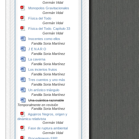
Germán Vidal
Monopolos Gravitacionales
Germán Vidal
Física del Todo
Germán Vidal
Física del Todo. Capítulo 33
Germán Vidal
Inocentes como ellos
Fandila Soria Martínez
J E N A R O
Fandila Soria Martínez
La caverna
Fandila Soria Martínez
Los inciertos frutos
Fandila Soria Martínez
Tres cuentos y uno más
Fandila Soria Martínez
Un artístico triángulo
Fandila Soria Martínez
Una cuántica razonable
Temporalmente en revisión
Fandila Soria Martínez
Agujeros Negros, origen y
dinámica relativista
Germán Vidal
Fase de ruptura ambiental
Germán Vidal
Procedimiento FRP