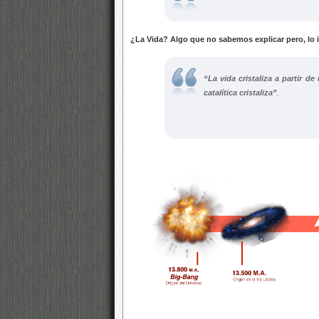
¿La Vida? Algo que no sabemos explicar pero, l
“La vida cristaliza a partir d
catalítica cristaliza”
.