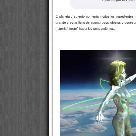
El planeta y su entorno, tenían todos los ingredientes
grande y estar lleno de asombrosos objetos y sucesos
materia “inerte” hasta los pensamientos.