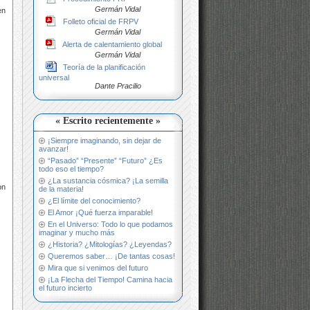
Germán Vidal
en
Folleto oficial de FRPV
Germán Vidal
Alerta de calentamiento global
Germán Vidal
Teoría de la planificación
universal
Dante Pracilio
« Escrito recientemente »
¡Siempre imaginando, sin dejar de
avanzar!
“Pasado” “Presente” “Futuro” ¿Es
todo eso el tiempo?
¿La sustancia cósmica? ¡La semilla
on
de la materia!
¿El límite del conocimiento?
El Amor ¡Qué fuerza imparable!
En el Universo: Todo lo que podamos
imaginar y mucho más
¿Historia? ¿Mitologías? ¿Leyendas?
Queremos saber… ¡De tantas cosas!
Mira que si venimos del futuro
¡La Flecha del Tiempo! Camina hacia
el futuro incierto