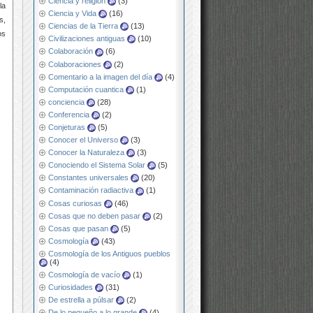
Ciencia y religión
(3)
la
Ciencia y Vida
(16)
s,
Ciencias de la Tierra
(13)
os
Civilizaciones antiguas
(10)
Colaboración
(6)
Colaboraciones
(2)
Comentario a la imagen del día
(4)
Computación cuantica
(1)
conciencia
(28)
Conferencia
(2)
Conjeturas
(5)
Conocer el Universo
(3)
Conocer la Naturaleza
(3)
Conociendo el Sistema Solar
(5)
Constantes universales
(20)
Contaminación radiactiva
(1)
Cosas curiosas
(46)
Cosas que no deben pasar
(2)
Cosas que pasan
(5)
Cosmología
(43)
Cosmología de los Antiguos pueblos
(4)
Cosmología de vacío
(1)
Curiosidades
(31)
De estrella a púlsar
(2)
De lo pequeño a lo grande
(4)