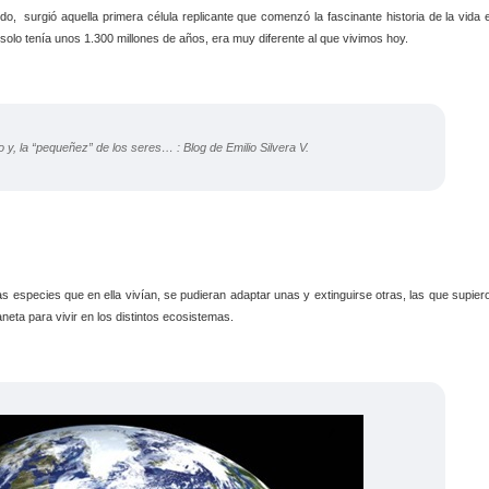
do, surgió aquella primera célula replicante que comenzó la fascinante historia de la vida 
olo tenía unos 1.300 millones de años, era muy diferente al que vivimos hoy.
s especies que en ella vivían, se pudieran adaptar unas y extinguirse otras, las que supier
neta para vivir en los distintos ecosistemas.