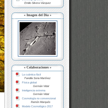
Emilio Silvera Vázquez
« Imagen del Día »
« Colaboraciones »
La cuántica fácil
Fandila Soria Martínez
Física global
Germán Vidal
Inteligencia extrema
Germán Vidal
Cosmología no convencional
Ramón Marqués
Modelo Cosmológico 2017