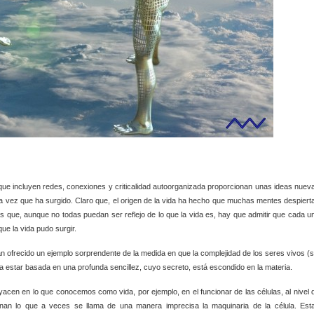
 que incluyen redes, conexiones y criticalidad autoorganizada proporcionan unas ideas nuev
a vez que ha surgido. Claro que, el origen de la vida ha hecho que muchas mentes despiert
s que, aunque no todas puedan ser reflejo de lo que la vida es, hay que admitir que cada u
que la vida pudo surgir.
 ofrecido un ejemplo sorprendente de la medida en que la complejidad de los seres vivos (s
a estar basada en una profunda sencillez, cuyo secreto, está escondido en la materia.
acen en lo que conocemos como vida, por ejemplo, en el funcionar de las células, al nivel 
rnan lo que a veces se llama de una manera imprecisa la maquinaria de la célula. Est