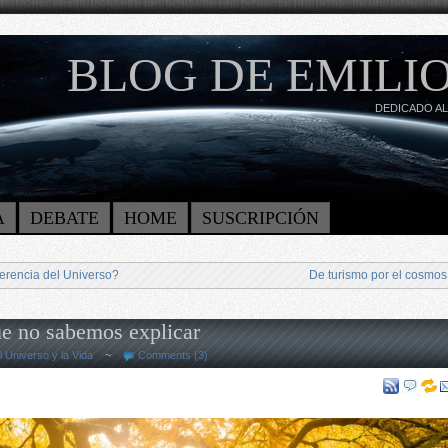
BLOG DE EMILIO
DEDICADO AL
A
DEBATE
HOME
SUSCRIPCIÓN
herencia del Universo?
De turismo por el cosmos
e no sabemos explicar
l Universo y la Vida
~
Comments (3)