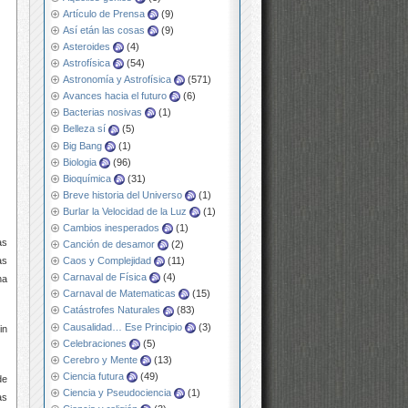
Artículo de Prensa
(9)
Así etán las cosas
(9)
Asteroides
(4)
Astrofísica
(54)
Astronomía y Astrofísica
(571)
Avances hacia el futuro
(6)
Bacterias nosivas
(1)
Belleza sí
(5)
Big Bang
(1)
Biologia
(96)
Bioquímica
(31)
Breve historia del Universo
(1)
Burlar la Velocidad de la Luz
(1)
Cambios inesperados
(1)
as
Canción de desamor
(2)
as
Caos y Complejidad
(11)
Carnaval de Física
(4)
na
Carnaval de Matematicas
(15)
Catástrofes Naturales
(83)
Causalidad… Ese Principio
(3)
in
Celebraciones
(5)
Cerebro y Mente
(13)
Ciencia futura
(49)
de
Ciencia y Pseudociencia
(1)
as