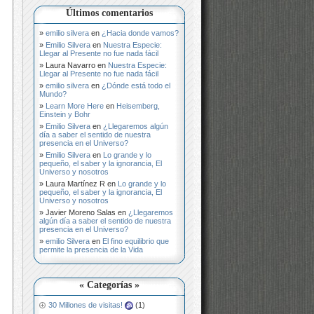
Últimos comentarios
emilio silvera
en
¿Hacia donde vamos?
Emilio Silvera
en
Nuestra Especie:
Llegar al Presente no fue nada fácil
Laura Navarro
en
Nuestra Especie:
Llegar al Presente no fue nada fácil
emilio silvera
en
¿Dónde está todo el
Mundo?
Learn More Here
en
Heisemberg,
Einstein y Bohr
Emilio Silvera
en
¿Llegaremos algún
día a saber el sentido de nuestra
presencia en el Universo?
Emilio Silvera
en
Lo grande y lo
pequeño, el saber y la ignorancia, El
Universo y nosotros
Laura Martínez R
en
Lo grande y lo
pequeño, el saber y la ignorancia, El
Universo y nosotros
Javier Moreno Salas
en
¿Llegaremos
algún día a saber el sentido de nuestra
presencia en el Universo?
emilio Silvera
en
El fino equilibrio que
permite la presencia de la Vida
« Categorías »
30 Millones de visitas!
(1)