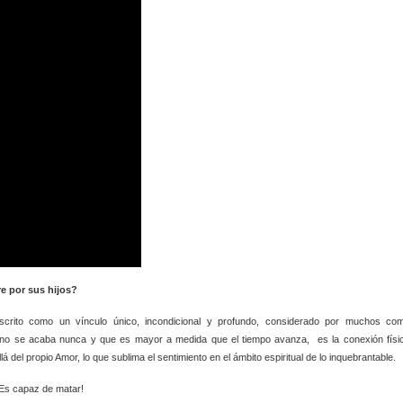
e por sus hijos?
scrito como un vínculo único, incondicional y profundo, considerado por muchos co
 no se acaba nunca y que es mayor a medida que el tiempo avanza, es la conexión físi
 del propio Amor, lo que sublima el sentimiento en el ámbito espiritual de lo inquebrantable.
¡Es capaz de matar!