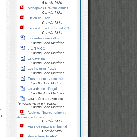
Germán Vidal
Monopolos Gravitacionales
Germán Vidal
Física del Todo
Germán Vidal
Física del Todo. Capítulo 33
Germán Vidal
Inocentes como ellos
Fandila Soria Martínez
J E N A R O
Fandila Soria Martínez
La caverna
Fandila Soria Martínez
Los inciertos frutos
Fandila Soria Martínez
Tres cuentos y uno más
Fandila Soria Martínez
Un artístico triángulo
Fandila Soria Martínez
Una cuántica razonable
Temporalmente en revisión
Fandila Soria Martínez
mo
Agujeros Negros, origen y
ca
dinámica relativista
Germán Vidal
Fase de ruptura ambiental
Germán Vidal
Procedimiento FRP