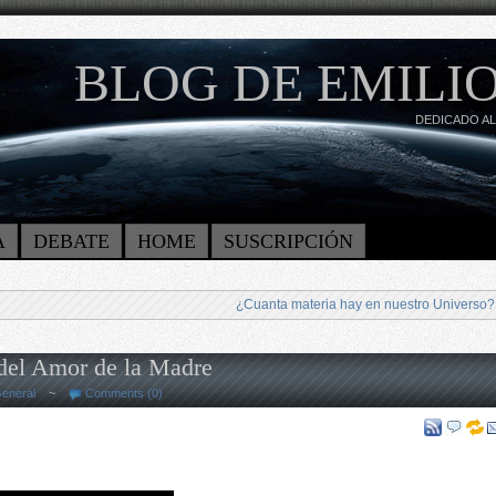
BLOG DE EMILIO
DEDICADO AL
A
DEBATE
HOME
SUSCRIPCIÓN
¿Cuanta materia hay en nuestro Universo?
del Amor de la Madre
eneral
~
Comments (0)