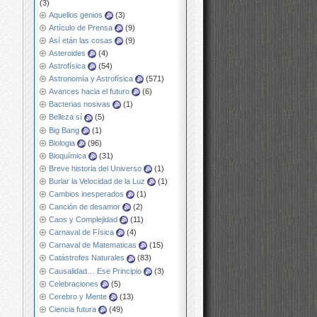
(3)
Aquellos genios
(3)
Artículo de Prensa
(9)
Así etán las cosas
(9)
Asteroides
(4)
Astrofísica
(54)
Astronomía y Astrofísica
(571)
Avances hacia el futuro
(6)
Bacterias nosivas
(1)
Belleza sí
(5)
Big Bang
(1)
Biologia
(96)
Bioquímica
(31)
Breve historia del Universo
(1)
Burlar la Velocidad de la Luz
(1)
Cambios inesperados
(1)
Canción de desamor
(2)
Caos y Complejidad
(11)
Carnaval de Física
(4)
Carnaval de Matematicas
(15)
Catástrofes Naturales
(83)
Causalidad… Ese Principio
(3)
Celebraciones
(5)
Cerebro y Mente
(13)
Ciencia futura
(49)