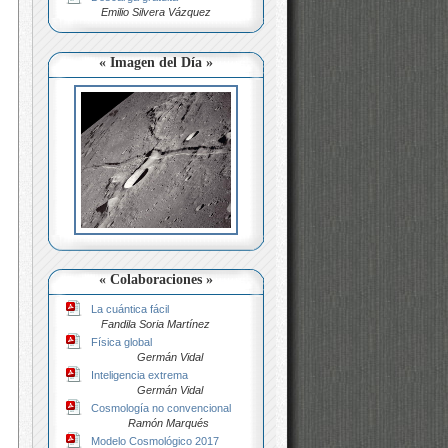
Emilio Silvera Vázquez
« Imagen del Día »
« Colaboraciones »
La cuántica fácil
Fandila Soria Martínez
Física global
Germán Vidal
Inteligencia extrema
Germán Vidal
Cosmología no convencional
Ramón Marqués
Modelo Cosmológico 2017