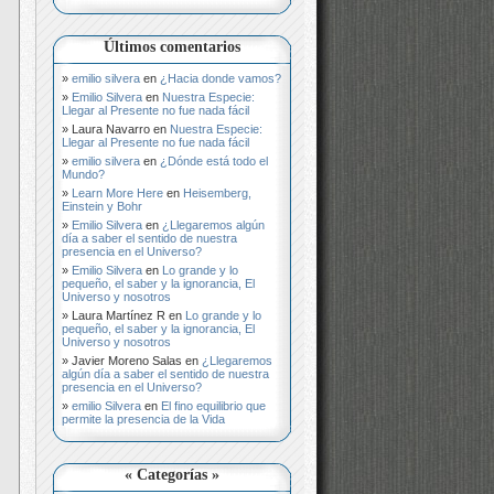
Últimos comentarios
emilio silvera
en
¿Hacia donde vamos?
Emilio Silvera
en
Nuestra Especie:
Llegar al Presente no fue nada fácil
Laura Navarro
en
Nuestra Especie:
Llegar al Presente no fue nada fácil
emilio silvera
en
¿Dónde está todo el
Mundo?
Learn More Here
en
Heisemberg,
Einstein y Bohr
Emilio Silvera
en
¿Llegaremos algún
día a saber el sentido de nuestra
presencia en el Universo?
Emilio Silvera
en
Lo grande y lo
pequeño, el saber y la ignorancia, El
Universo y nosotros
Laura Martínez R
en
Lo grande y lo
pequeño, el saber y la ignorancia, El
Universo y nosotros
Javier Moreno Salas
en
¿Llegaremos
algún día a saber el sentido de nuestra
presencia en el Universo?
emilio Silvera
en
El fino equilibrio que
permite la presencia de la Vida
« Categorías »