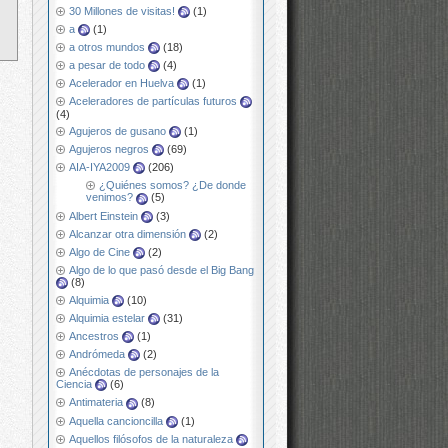
30 Millones de visitas!
(1)
a
(1)
a otros mundos
(18)
a pesar de todo
(4)
Acelerador en Huelva
(1)
Aceleradores de partículas futuros
(4)
Agujeros de gusano
(1)
Agujeros negros
(69)
AIA-IYA2009
(206)
¿Quiénes somos? ¿De donde
venimos?
(5)
Albert Einstein
(3)
Alcanzar otra dimensión
(2)
Algo de Cine
(2)
Algo de lo que pasó desde el Big Bang
(8)
Alquimia
(10)
Alquimia estelar
(31)
Ancestros
(1)
Andrómeda
(2)
Anécdotas de personajes de la
Ciencia
(6)
Antimateria
(8)
Aquella cancioncilla
(1)
Aquellos filósofos de la naturaleza