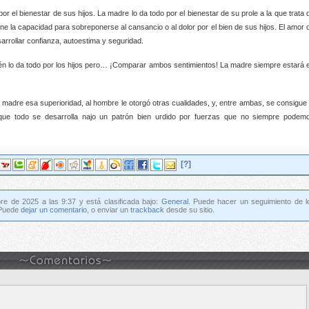
o por el bienestar de sus hijos. La madre lo da todo por el bienestar de su prole a la que trata 
ene la capacidad para sobreponerse al cansancio o al dolor por el bien de sus hijos. El amor 
rrollar confianza, autoestima y seguridad.
bién lo da todo por los hijos pero… ¡Comparar ambos sentimientos! La madre siempre estará 
 madre esa superioridad, al hombre le otorgó otras cualidades, y, entre ambas, se consigue 
 a que todo se desarrolla najo un patrón bien urdido por fuerzas que no siempre podem
[?]
re de 2025 a las 9:37 y está clasificada bajo:
General
. Puede hacer un seguimiento de l
 Puede
dejar un comentario
, o enviar un
trackback
desde su sitio.