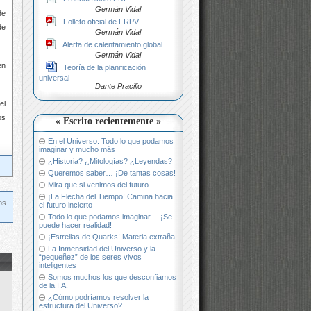
Germán Vidal
de
Folleto oficial de FRPV
de
Germán Vidal
Alerta de calentamiento global
Germán Vidal
en
Teoría de la planificación
universal
Dante Pracilio
el
os
« Escrito recientemente »
En el Universo: Todo lo que podamos
imaginar y mucho más
¿Historia? ¿Mitologías? ¿Leyendas?
Queremos saber… ¡De tantas cosas!
Mira que si venimos del futuro
¡La Flecha del Tiempo! Camina hacia
os
el futuro incierto
Todo lo que podamos imaginar… ¡Se
puede hacer realidad!
¡Estrellas de Quarks! Materia extraña
La Inmensidad del Universo y la
“pequeñez” de los seres vivos
inteligentes
Somos muchos los que desconfiamos
de la I.A.
¿Cómo podríamos resolver la
estructura del Universo?