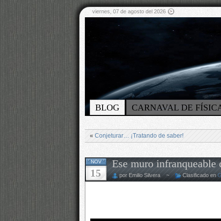
viernes, 07 de agosto del 2026
BLOG
CARNAVAL DE FÍSIC
«
Conjeturar… ¡Tratando de saber!
Ese muro infranqueable 
NOV
15
por Emilio Silvera ~
Clasificado en
G