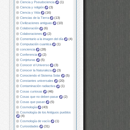
Ciencia y Pseudociencia
(1)
Ciencia y religión
(3)
Ciencia y Vida
(16)
Ciencias de la Tierra
(13)
Civilizaciones antiguas
(10)
Colaboración
(6)
Colaboraciones
(2)
Comentario a la imagen del día
(4)
Computación cuantica
(1)
conciencia
(28)
Conferencia
(2)
Conjeturas
(5)
Conocer el Universo
(3)
Conocer la Naturaleza
(3)
Conociendo el Sistema Solar
(5)
Constantes universales
(20)
Contaminación radiactiva
(1)
Cosas curiosas
(46)
Cosas que no deben pasar
(2)
Cosas que pasan
(5)
Cosmología
(43)
Cosmología de los Antiguos pueblos
(4)
Cosmología de vacío
(1)
Curiosidades
(31)