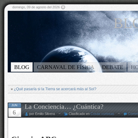
domingo, 09 de agosto del 2026
BLO
BLOG
CARNAVAL DE FÍSICA
DEBATE
H
«
¿Qué pasaría si la Tierra se acercará más al Sol?
La Conciencia… ¿Cuántica?
JUN
6
por Emilio Silvera ~
Clasificado en
Cosas curiosas
~
Comme