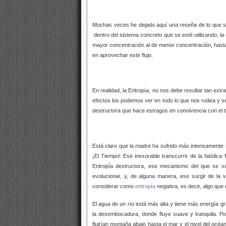
Muchas veces he dejado aquí una reseña de lo que s
dentro del sistema concreto que se esté utilizando, la
mayor concentración al de menor concentración, hasta 
en aprovechar este flujo.
En realidad, la Entropía, no nos debe resultar tan ext
efectos los podemos ver en todo lo que nos rodea y
s
destructora que hace estragos en connivencia con el 
Está claro que la madre ha sufrido más intensamente 
¡El Tiempo! Ese inexorable transcurrir de la fatídica 
Entropía destructora, ese mecanismo del que se va
evolucionar, y, de alguna manera, ese surgir de la
considerar como
entropía
negativa, es decir, algo que 
El agua de un río está más alta y tiene más energía gr
la desembocadura, donde fluye suave y tranquila. Po
fluirían montaña abajo hasta el mar y el nivel del océan