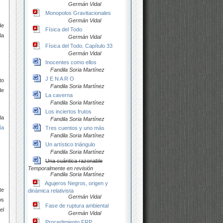
Germán Vidal
Monopolos Gravitacionales
Germán Vidal
de
Física del Todo
la
Germán Vidal
Física del Todo. Capítulo 33
Germán Vidal
Inocentes como ellos
Fandila Soria Martínez
J E N A R O
to
Fandila Soria Martínez
de
La caverna
Fandila Soria Martínez
Los inciertos frutos
la
Fandila Soria Martínez
ía
Tres cuentos y uno más
Fandila Soria Martínez
Un artístico triángulo
Fandila Soria Martínez
Una cuántica razonable
Temporalmente en revisión
Fandila Soria Martínez
Agujeros Negros, origen y
te
dinámica relativista
Germán Vidal
os
Fase de ruptura ambiental
el
Germán Vidal
Procedimiento FRP