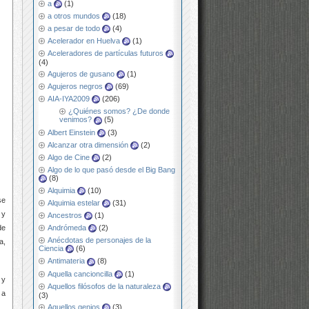
a
(1)
a otros mundos
(18)
a pesar de todo
(4)
Acelerador en Huelva
(1)
Aceleradores de partículas futuros
(4)
Agujeros de gusano
(1)
Agujeros negros
(69)
AIA-IYA2009
(206)
¿Quiénes somos? ¿De donde
venimos?
(5)
Albert Einstein
(3)
Alcanzar otra dimensión
(2)
Algo de Cine
(2)
Algo de lo que pasó desde el Big Bang
(8)
Alquimia
(10)
se
Alquimia estelar
(31)
 y
Ancestros
(1)
de
Andrómeda
(2)
Anécdotas de personajes de la
a,
Ciencia
(6)
Antimateria
(8)
Aquella cancioncilla
(1)
 y
Aquellos filósofos de la naturaleza
 a
(3)
Aquellos genios
(3)