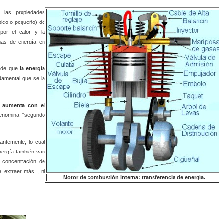
 las propiedades
pico o pequeño) de
por el calor y la
mas de energía en
n de que
la energía
ndamental que se la
aumenta con el
enomina “segundo
ntemente, lo cual
energía también van
a concentración de
de extraer más
, ni
Motor de combustión interna: transferencia de energía.