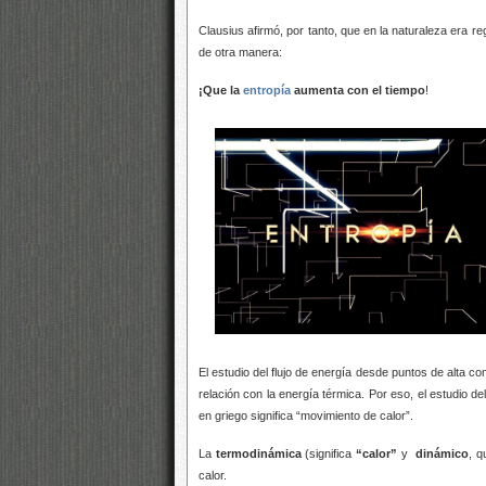
Clausius afirmó, por tanto, que en la naturaleza era r
de otra manera:
¡Que la
entropía
aumenta con el tiempo
!
El estudio del flujo de energía desde puntos de alta 
relación con la energía térmica. Por eso, el estudio de
en griego significa “movimiento de calor”.
La
termodinámica
(significa
“calor”
y
dinámico
, q
calor.