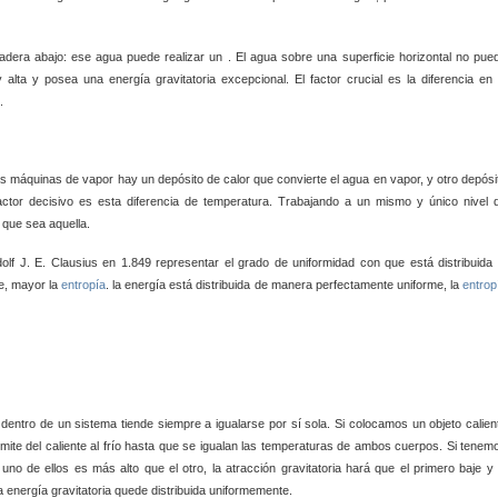
 ladera abajo: ese agua puede realizar un
. El agua sobre una superficie horizontal no pue
lta y posea una energía gravitatoria excepcional. El factor crucial es la diferencia en 
.
as máquinas de vapor hay un depósito de calor que convierte el agua en vapor, y otro depósi
actor decisivo es esta diferencia de temperatura. Trabajando a un mismo y único nivel 
 que sea aquella.
udolf J. E. Clausius en 1.849
representar el grado de uniformidad con que está distribuida 
e, mayor la
entropía
.
la energía está distribuida de manera perfectamente uniforme, la
entrop
dentro de un sistema tiende siempre a igualarse por sí sola. Si colocamos un objeto calien
nsmite del caliente al frío hasta que se igualan las temperaturas de ambos cuerpos. Si tenem
e uno de ellos es más alto que el otro, la atracción gravitatoria hará que el primero baje y 
 energía gravitatoria quede distribuida uniformemente.