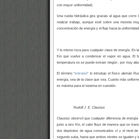
con mayor uniformidad).
Una rueda hidráulica gira gracias al agua que corre
realizar trabajo, aunque esté sobre una meseta muy a
concentración de energía y el flujo hacia la uniformidad
Y lo mismo reza para cualquier clase de energía. En l
frío que vuelve a condensar el vapor en agua. El f
temperatura no se puede extraer ningún
, por muy alta
El término “
entropía
” lo introdujo el físico alemán R
energía, sea de la clase que sea. Cuanto más uniform
es máxima para el sistema en cuestión.
Rudolf J. E. Clausius
Clausius observó que cualquier diferencia de energía 
junto a otro frío, el calor fluye de manera que se tra
dos depósitos de agua comunicados
sí y el nivel d
segundo suba, hasta que ambos niveles se igualen y la