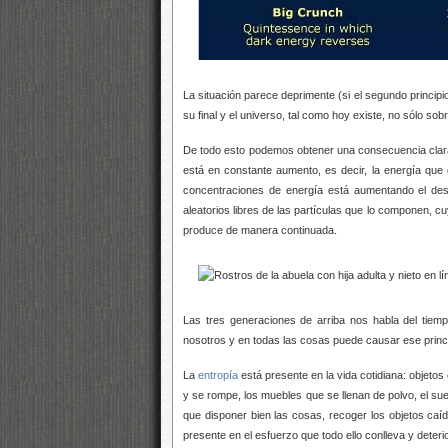
La situación parece deprimente (si el segundo principi
su final y el universo, tal como hoy existe, no sólo so
De todo esto podemos obtener una consecuencia clara 
está en constante aumento, es decir, la energía que 
concentraciones de energía está aumentando el des
aleatorios libres de las partículas que lo componen,
produce de manera continuada.
Las tres generaciones de arriba nos habla del tie
nosotros y en todas las cosas puede causar ese princ
La
entropía
está presente en la vida cotidiana: objet
y se rompe, los muebles que se llenan de polvo, el su
que disponer bien las cosas, recoger los objetos caídos
presente en el esfuerzo que todo ello conlleva y deteri