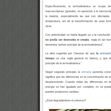
Específicamente, la termodinámica se ocupa de
macroscópicas (grandes, en oposición a lo microscó
la materia, especialmente las que son afectadas 
temperatura, así
de la transformación de unas for
otras.
Con anterioridad se había llegado ya a la conclusió
no podía ser destruida ni creada
.
regla es tan fu
denomina “primer principio de la termodinámica”.
La idea sugerida por Clausius de que
la
entropía
tiempo
es una regla general no
básica, y que d
principio de la termodinámica.”
Según
segundo principio, la
entropía
aumenta consta
significa que las diferencias en la concentración de 
despareciendo. Cuando todas las diferencias en l
energía se han igualado por completo, no se pue
pueden producirse cambios.
¿Está degradándose el universo?