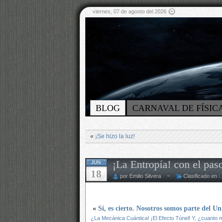
viernes, 07 de agosto del 2026
BLOG
CARNAVAL DE FÍSIC
«
¡Se hizo la luz!
¡La Entropía! con el pas
JUN
18
por Emilio Silvera ~
Clasificado en
L
«
Sí, es cierto. Nosotros somos parte del U
¿La Mecánica Cuántica! ¡El Efecto Túnel! Y, ¿cuanto