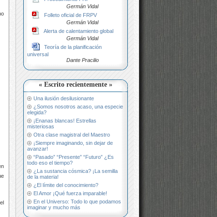
Germán Vidal
ho
Folleto oficial de FRPV
Germán Vidal
Alerta de calentamiento global
Germán Vidal
Teoría de la planificación
universal
Dante Pracilio
« Escrito recientemente »
Una ilusión desilusionante
¿Somos nosotros acaso, una especie
elegida?
¡Enanas blancas! Estrellas
misteriosas
Otra clase magistral del Maestro
¡Siempre imaginando, sin dejar de
avanzar!
“Pasado” “Presente” “Futuro” ¿Es
todo eso el tiempo?
en
¿La sustancia cósmica? ¡La semilla
ue
de la materia!
¿El límite del conocimiento?
El Amor ¡Qué fuerza imparable!
En el Universo: Todo lo que podamos
el
imaginar y mucho más