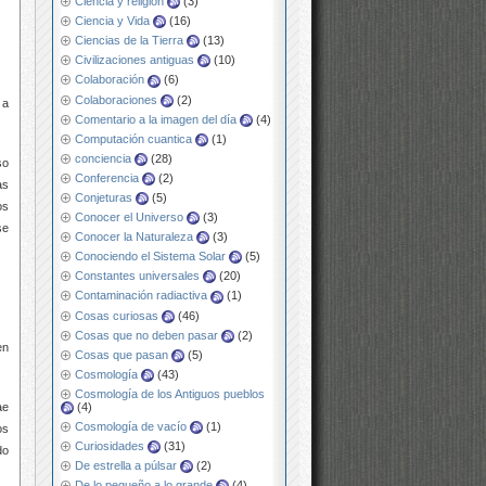
Ciencia y religión
(3)
Ciencia y Vida
(16)
Ciencias de la Tierra
(13)
Civilizaciones antiguas
(10)
Colaboración
(6)
Colaboraciones
(2)
 a
Comentario a la imagen del día
(4)
Computación cuantica
(1)
conciencia
(28)
so
Conferencia
(2)
as
Conjeturas
(5)
os
Conocer el Universo
(3)
se
Conocer la Naturaleza
(3)
Conociendo el Sistema Solar
(5)
Constantes universales
(20)
Contaminación radiactiva
(1)
Cosas curiosas
(46)
Cosas que no deben pasar
(2)
en
Cosas que pasan
(5)
Cosmología
(43)
Cosmología de los Antiguos pueblos
ae
(4)
Cosmología de vacío
(1)
os
Curiosidades
(31)
do
De estrella a púlsar
(2)
De lo pequeño a lo grande
(4)