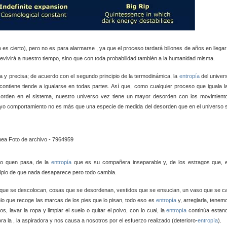
o es cierto), pero no es para alarmarse
, ya que el proceso tardará billones de años en llegar
brevivirá a nuestro tiempo, sino que con toda probabilidad también a la humanidad misma.
y precisa; de acuerdo con el segundo principio de la termodinámica, la
entropía
del univer
contiene tiende a igualarse en todas partes. Así que, como cualquier proceso que iguala l
orden en el sistema, nuestro universo
vez tiene un mayor desorden con los movimient
 cuyo comportamiento no es más que una especie de medida del desorden que en el universo 
mpo quen pasa, de la
entropía
que es su compañera inseparable y, de los estragos que, 
ipio
de que nada desaparece pero todo cambia.
os que se descolocan, cosas que se desordenan, vestidos que se ensucian, un vaso que se c
elo que recoge las marcas de los pies que lo pisan, todo eso es
entropía
y,
arreglarla, tenem
, lavar la ropa y limpiar el suelo o quitar el polvo, con lo cual, la
entropía
continúa estan
ora la
, la aspiradora y nos causa a nosotros por el esfuerzo realizado (deterioro-
entropía
).