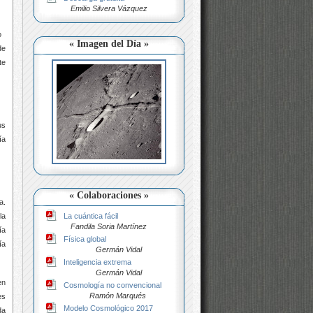
Emilio Silvera Vázquez
do
« Imagen del Día »
de
te
us
ía
« Colaboraciones »
a.
La cuántica fácil
la
Fandila Soria Martínez
ía
Física global
ía
Germán Vidal
Inteligencia extrema
Germán Vidal
en
Cosmología no convencional
Ramón Marqués
es
Modelo Cosmológico 2017
da