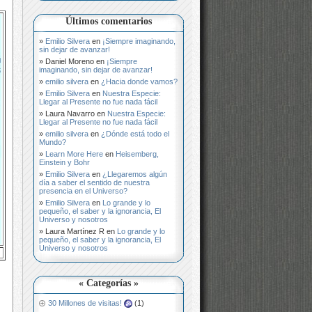
Últimos comentarios
Emilio Silvera
en
¡Siempre imaginando,
sin dejar de avanzar!
Daniel Moreno
en
¡Siempre
imaginando, sin dejar de avanzar!
emilio silvera
en
¿Hacia donde vamos?
Emilio Silvera
en
Nuestra Especie:
Llegar al Presente no fue nada fácil
Laura Navarro
en
Nuestra Especie:
Llegar al Presente no fue nada fácil
emilio silvera
en
¿Dónde está todo el
Mundo?
Learn More Here
en
Heisemberg,
Einstein y Bohr
Emilio Silvera
en
¿Llegaremos algún
día a saber el sentido de nuestra
presencia en el Universo?
Emilio Silvera
en
Lo grande y lo
pequeño, el saber y la ignorancia, El
Universo y nosotros
Laura Martínez R
en
Lo grande y lo
pequeño, el saber y la ignorancia, El
Universo y nosotros
« Categorías »
30 Millones de visitas!
(1)