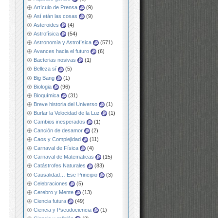
Artículo de Prensa
(9)
Así etán las cosas
(9)
Asteroides
(4)
Astrofísica
(54)
Astronomía y Astrofísica
(571)
Avances hacia el futuro
(6)
Bacterias nosivas
(1)
Belleza sí
(5)
Big Bang
(1)
Biologia
(96)
Bioquímica
(31)
Breve historia del Universo
(1)
Burlar la Velocidad de la Luz
(1)
Cambios inesperados
(1)
Canción de desamor
(2)
Caos y Complejidad
(11)
Carnaval de Física
(4)
Carnaval de Matematicas
(15)
Catástrofes Naturales
(83)
Causalidad… Ese Principio
(3)
Celebraciones
(5)
Cerebro y Mente
(13)
Ciencia futura
(49)
Ciencia y Pseudociencia
(1)