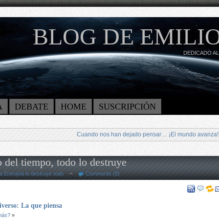
BLOG DE EMILIO
DEDICADO AL
A
DEBATE
HOME
SUSCRIPCIÓN
Cuando nos han dejado pensar… ¡El mundo avanza!
o del tiempo, todo lo destruye
a Entropía lo destruye todo
~
Comments (8)
niverso: La que piensa
 más?
»