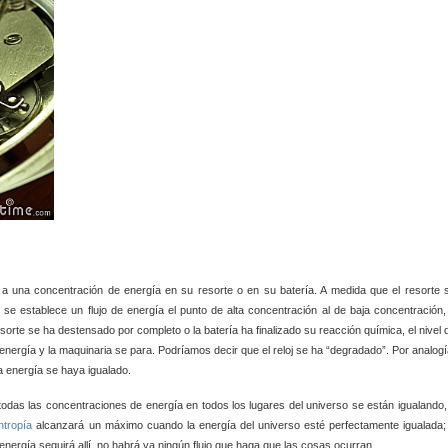
 a una concentración de energía en su resorte o en su batería. A medida que el resorte 
 se establece un flujo de energía
el punto de alta concentración al de baja concentración,
esorte se ha destensado por completo o la batería ha finalizado su reacción química, el nivel 
e energía y la maquinaria se para. Podríamos decir que el reloj se ha “degradado”. Por analogí
a energía se haya igualado.
 todas las concentraciones de energía en todos los lugares del universo se están igualando,
ntropía
alcanzará un máximo cuando la energía del universo esté perfectamente igualada;
energía seguirá allí, no habrá ya ningún flujo que haga que las cosas ocurran.