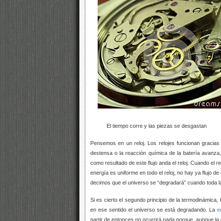
El tiempo corre y las piezas se desgastan
Pensemos en un reloj. Los relojes funcionan gracias
destensa o la reacción química de la batería avanza,
como resultado de este flujo anda el reloj. Cuando el r
energía es uniforme en todo el reloj, no hay ya flujo d
decimos que el universo se “degradará” cuando toda l
Si es cierto el segundo principio de la termodinámica,
en ese sentido el universo se está degradando. La
e
partir de entonces no ocurrirá nada porque, aunque la 