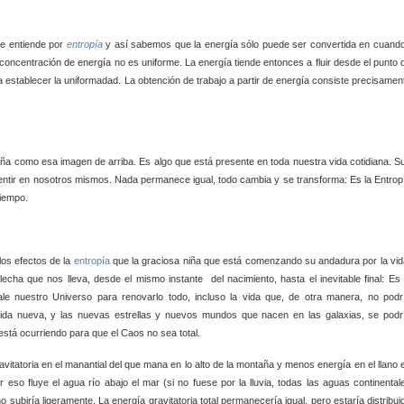
e entiende por
entropía
y así sabemos que la energía sólo puede ser convertida en
cuan
 concentración de energía no es uniforme. La energía tiende entonces a fluir desde el punto 
establecer la uniformadad. La obtención de trabajo a partir de energía consiste precisamen
raña como esa imagen de arriba. Es algo que está presente en toda nuestra vida cotidiana. S
entir en nosotros mismos. Nada permanece igual, todo cambia y se transforma: Es la Entrop
tiempo.
los efectos de la
entropía
que la graciosa niña que
está comenzando su andadura por la vid
flecha que nos lleva, desde el mismo instante del nacimiento, hasta el inevitable final: Es 
le nuestro Universo para renovarlo todo, incluso la vida que, de otra manera, no podr
 vida nueva, y las nuevas estrellas y nuevos mundos que nacen en las galaxias, se podr
está ocurriendo para que el Caos no sea total.
avitatoria en el manantial del que mana en lo alto de la montaña y menos energía en el llano 
r eso fluye el agua río abajo
el mar (si no fuese por la lluvia, todas las aguas continental
o subiría ligeramente. La energía gravitatoria total permanecería igual, pero estaría distribui