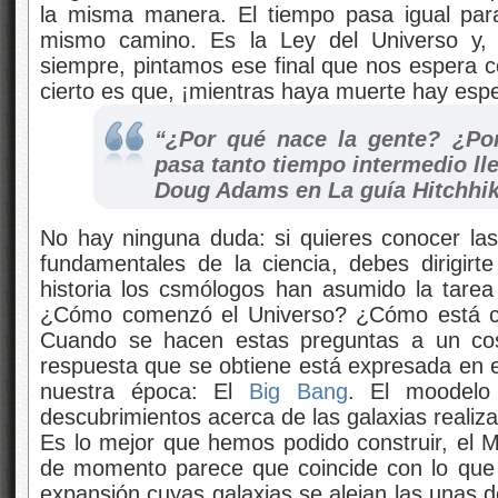
la misma manera. El tiempo pasa igual par
mismo camino. Es la Ley del Universo y, 
siempre, pintamos ese final que nos espera co
cierto es que, ¡mientras haya muerte hay esp
“¿Por qué nace la gente? ¿Po
pasa tanto tiempo intermedio lle
Doug Adams en La guía Hitchhike
No hay ninguna duda: si quieres conocer la
fundamentales de la ciencia, debes dirigirt
historia los csmólogos
han asumido la tarea
¿Cómo comenzó el Universo? ¿Cómo está con
Cuando se hacen estas preguntas a un cos
respuesta que se obtiene está expresada en e
nuestra época: El
Big Bang
. El moodelo 
descubrimientos acerca de las galaxias realiz
Es lo mejor que hemos podido construir, el 
de momento parece que coincide con lo que
expansión cuyas galaxias se alejan las unas d