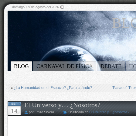
domingo, 09 de agosto del 2026
BLO
BLOG
CARNAVAL DE FÍSICA
DEBATE
H
«
¿La Humanidad en el Espacio? ¿Para cuándo?
“Pasado” “Pres
El Universo y… ¿Nosotros?
SEP
14
por Emilio Silvera ~
Clasificado en
El Universo y... ¿nosotros?